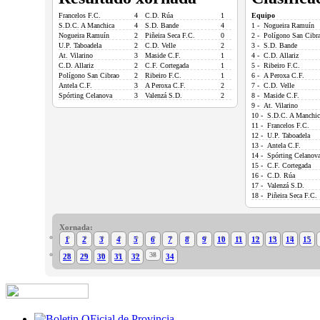
Francelos F.C.
4
C.D. Rúa
1
Equipo
S.D.C. A Manchica
4
S.D. Bande
4
1 - Nogueira Ramuín
Nogueira Ramuín
2
Piñeira Seca F.C.
0
2 - Polígono San Cibr
U.P. Taboadela
2
C.D. Velle
2
3 - S.D. Bande
At. Vilarino
3
Maside C.F.
1
4 - C.D. Allariz
C.D. Allariz
2
C.F. Cortegada
1
5 - Ribeiro F.C.
Polígono San Cibrao
2
Ribeiro F.C.
1
6 - A Peroxa C.F.
Antela C.F.
3
A Peroxa C.F.
2
7 - C.D. Velle
Spórting Celanova
3
Valenzá S.D.
2
8 - Maside C.F.
9 - At. Vilarino
10 - S.D.C. A Manchic
11 - Francelos F.C.
12 - U.P. Taboadela
13 - Antela C.F.
14 - Spórting Celanov
15 - C.F. Cortegada
16 - C.D. Rúa
17 - Valenzá S.D.
18 - Piñeira Seca F.C.
Xornada:
1
2
3
4
5
6
7
8
9
10
11
12
13
14
15
33
28
29
30
31
32
34