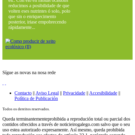
etc. Con elo en moitas ocasións
reducimos a posibilidade de que
volten eses nutrintes ó solo, polo
que sin o enriquecimento
posterior, iriase empobrecendo
rápidamente...
Sígue as novas na nosa rede
Contacto
||
Aviso Legal
||
Privacidade
||
Accesibilidade
||
Política de Publicación
Todos os dereitos reservados.
Queda terminantementeprohibida a reprodución total ou parcial dos
contidos ofrecidos a través de noticieirogalego.com salvo que o seu
uso estea autorizado expresamente. Así mesmo, queda prohibida