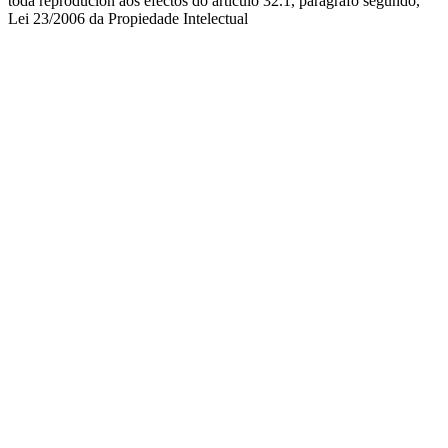
toda reprodución aos efectos do artículo 32.1, parágrafo segundo,
Lei 23/2006 da Propiedade Intelectual