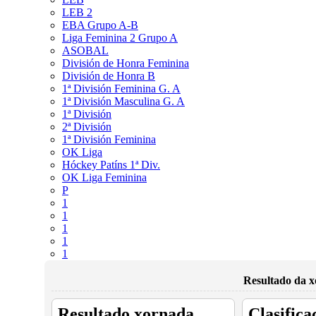
LEB 2
EBA Grupo A-B
Liga Feminina 2 Grupo A
ASOBAL
División de Honra Feminina
División de Honra B
1ª División Feminina G. A
1ª División Masculina G. A
1ª División
2ª División
1ª División Feminina
OK Liga
Hóckey Patíns 1ª Div.
OK Liga Feminina
P
1
1
1
1
1
Resultado da x
Resultado xornada
Clasifica