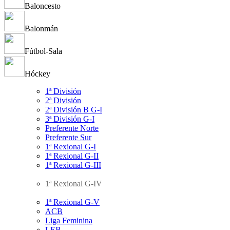
Baloncesto
Balonmán
Fútbol-Sala
Hóckey
1ª División
2ª División
2ª División B G-I
3ª División G-I
Preferente Norte
Preferente Sur
1ª Rexional G-I
1ª Rexional G-II
1ª Rexional G-III
1ª Rexional G-IV
1ª Rexional G-V
ACB
Liga Feminina
LEB