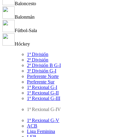
Baloncesto
Balonmán
Fútbol-Sala
Hóckey
1ª División
2ª División
2ª División B G-I
3ª División G-I
Preferente Norte
Preferente Sur
1ª Rexional G-I
1ª Rexional G-II
1ª Rexional G-III
1ª Rexional G-IV
1ª Rexional G-V
ACB
Liga Feminina
LEB