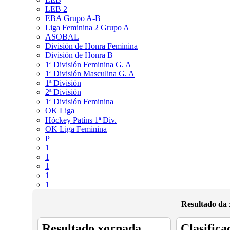
LEB 2
EBA Grupo A-B
Liga Feminina 2 Grupo A
ASOBAL
División de Honra Feminina
División de Honra B
1ª División Feminina G. A
1ª División Masculina G. A
1ª División
2ª División
1ª División Feminina
OK Liga
Hóckey Patíns 1ª Div.
OK Liga Feminina
P
1
1
1
1
1
Resultado da 
Resultado xornada
Clasifica