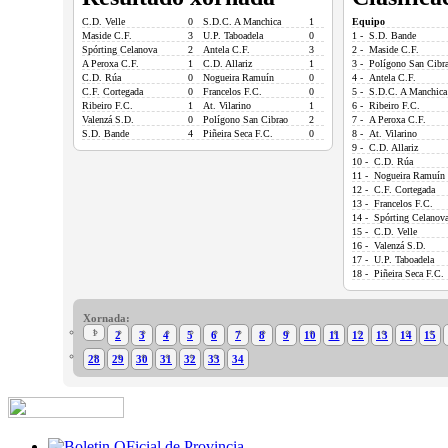
C.D. Velle
0
S.D.C. A Manchica
1
Equipo
Maside C.F.
3
U.P. Taboadela
0
1 - S.D. Bande
Spórting Celanova
2
Antela C.F.
3
2 - Maside C.F.
A Peroxa C.F.
1
C.D. Allariz
1
3 - Polígono San Cibr
C.D. Rúa
0
Nogueira Ramuín
0
4 - Antela C.F.
C.F. Cortegada
0
Francelos F.C.
0
5 - S.D.C. A Manchica
Ribeiro F.C.
1
At. Vilarino
1
6 - Ribeiro F.C.
Valenzá S.D.
0
Polígono San Cibrao
2
7 - A Peroxa C.F.
S.D. Bande
4
Piñeira Seca F.C.
0
8 - At. Vilarino
9 - C.D. Allariz
10 - C.D. Rúa
11 - Nogueira Ramuín
12 - C.F. Cortegada
13 - Francelos F.C.
14 - Spórting Celanov
15 - C.D. Velle
16 - Valenzá S.D.
17 - U.P. Taboadela
18 - Piñeira Seca F.C.
Xornada:
1
2
3
4
5
6
7
8
9
10
11
12
13
14
15
28
29
30
31
32
33
34