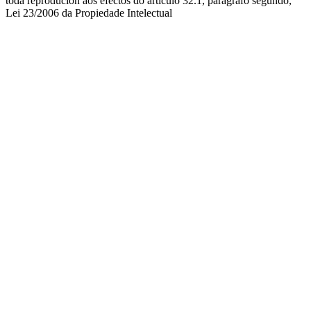
toda reprodución aos efectos do artículo 32.1, parágrafo segundo,
Lei 23/2006 da Propiedade Intelectual