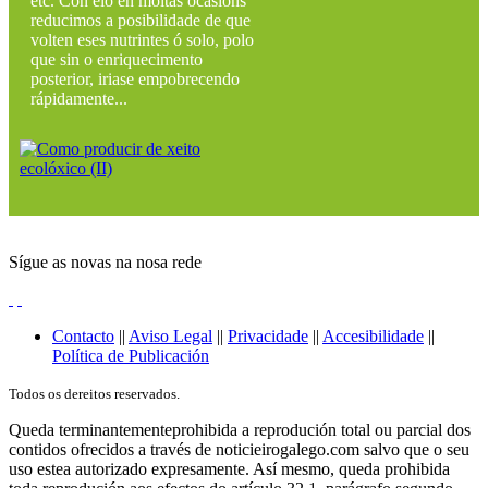
etc. Con elo en moitas ocasións
reducimos a posibilidade de que
volten eses nutrintes ó solo, polo
que sin o enriquecimento
posterior, iriase empobrecendo
rápidamente...
Sígue as novas na nosa rede
Contacto
||
Aviso Legal
||
Privacidade
||
Accesibilidade
||
Política de Publicación
Todos os dereitos reservados.
Queda terminantementeprohibida a reprodución total ou parcial dos
contidos ofrecidos a través de noticieirogalego.com salvo que o seu
uso estea autorizado expresamente. Así mesmo, queda prohibida