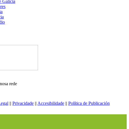
nosa rede
Legal
||
Privacidade
||
Accesibilidade
||
Política de Publicación