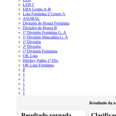
LEB 2
EBA Grupo A-B
Liga Feminina 2 Grupo A
ASOBAL
División de Honra Feminina
División de Honra B
1ª División Feminina G. A
1ª División Masculina G. A
1ª División
2ª División
1ª División Feminina
OK Liga
Hóckey Patíns 1ª Div.
OK Liga Feminina
P
1
1
1
1
1
Resultado da x
Resultado xornada
Clasifica