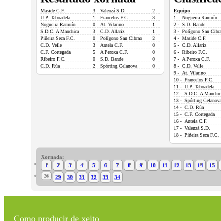
Maside C.F.
3
Valenzá S.D.
2
Equipo
U.P. Taboadela
1
Francelos F.C.
3
1 - Nogueira Ramuín
Nogueira Ramuín
0
At. Vilarino
1
2 - S.D. Bande
S.D.C. A Manchica
3
C.D. Allariz
1
3 - Polígono San Cibr
Piñeira Seca F.C.
0
Polígono San Cibrao
2
4 - Maside C.F.
C.D. Velle
3
Antela C.F.
0
5 - C.D. Allariz
C.F. Cortegada
5
A Peroxa C.F.
0
6 - Ribeiro F.C.
Ribeiro F.C.
0
S.D. Bande
0
7 - A Peroxa C.F.
C.D. Rúa
2
Spórting Celanova
0
8 - C.D. Velle
9 - At. Vilarino
10 - Francelos F.C.
11 - U.P. Taboadela
12 - S.D.C. A Manchic
13 - Spórting Celanov
14 - C.D. Rúa
15 - C.F. Cortegada
16 - Antela C.F.
17 - Valenzá S.D.
18 - Piñeira Seca F.C.
Xornada:
1
2
3
4
5
6
7
8
9
10
11
12
13
14
15
28
29
30
31
32
33
34
Como producir de xeito