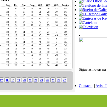
Xog
Per
Gan
Emp
G/F
G/C
G/A
Puntos
28
6
18
4
59
26
33
58
28
4
17
8
58
28
30
56
ao
28
5
15
8
55
30
25
53
28
8
14
6
61
43
18
48
28
8
14
6
47
34
13
48
28
5
12
12
41
25
16
45
28
11
14
3
59
47
12
45
28
9
11
9
34
27
7
39
28
13
11
4
43
57
-14
37
28
13
10
5
35
43
-8
35
28
15
11
2
46
53
-7
35
a
28
14
10
4
39
46
-7
34
a
28
11
9
9
39
48
-9
33
28
9
6
13
38
50
-12
31
28
15
9
4
39
61
-22
31
28
14
7
7
29
44
-15
28
28
15
7
6
32
50
-18
27
28
20
4
4
32
74
-42
16
Sígue as novas na 
17
16
18
19
20
21
22
23
24
25
26
27
Contacto
||
Aviso 