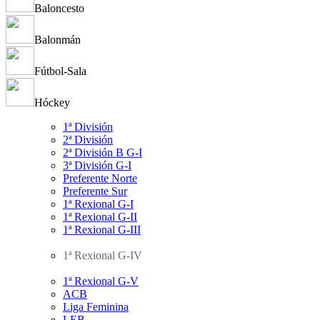
Baloncesto
Balonmán
Fútbol-Sala
Hóckey
1ª División
2ª División
2ª División B G-I
3ª División G-I
Preferente Norte
Preferente Sur
1ª Rexional G-I
1ª Rexional G-II
1ª Rexional G-III
1ª Rexional G-IV
1ª Rexional G-V
ACB
Liga Feminina
LEB