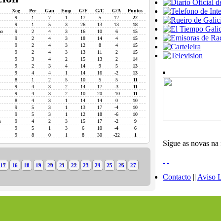
Xog
Per
Gan
Emp
G/F
G/C
G/A
Puntos
9
1
7
1
17
5
12
22
9
1
5
3
26
13
13
18
ao
9
2
4
3
16
10
6
15
9
2
4
3
18
14
4
15
9
2
4
3
12
8
4
15
9
2
4
3
13
11
2
15
9
3
4
2
15
13
2
14
9
2
3
4
14
9
5
13
9
4
4
1
14
16
-2
13
8
1
2
5
10
5
5
11
9
4
3
2
14
17
-3
11
9
4
3
2
10
20
-10
11
8
4
3
1
14
14
0
10
9
5
3
1
13
17
-4
10
9
5
3
1
12
18
-6
10
a
9
4
2
3
15
17
-2
9
9
5
1
3
6
10
-4
6
9
8
0
1
8
30
-22
1
Sígue as novas na 
17
16
18
19
20
21
22
23
24
25
26
27
Contacto
||
Aviso 