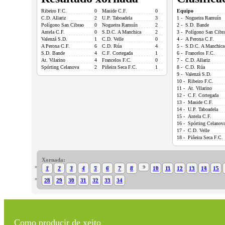
Ribeiro F.C.
0
Maside C.F.
0
Equipo
C.D. Allariz
2
U.P. Taboadela
3
1 - Nogueira Ramuín
Polígono San Cibrao
0
Nogueira Ramuín
2
2 - S.D. Bande
Antela C.F.
0
S.D.C. A Manchica
2
3 - Polígono San Cibr
Valenzá S.D.
1
C.D. Velle
0
4 - A Peroxa C.F.
A Peroxa C.F.
6
C.D. Rúa
4
5 - S.D.C. A Manchica
S.D. Bande
4
C.F. Cortegada
1
6 - Francelos F.C.
At. Vilarino
4
Francelos F.C.
0
7 - C.D. Allariz
Spórting Celanova
2
Piñeira Seca F.C.
1
8 - C.D. Rúa
9 - Valenzá S.D.
10 - Ribeiro F.C.
11 - At. Vilarino
12 - C.F. Cortegada
13 - Maside C.F.
14 - U.P. Taboadela
15 - Antela C.F.
16 - Spórting Celanov
17 - C.D. Velle
18 - Piñeira Seca F.C.
Xornada:
9
1
2
3
4
5
6
7
8
10
11
12
13
14
15
28
29
30
31
32
33
34
Como producir de xeito