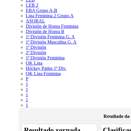
LEB 2
EBA Grupo A-B
Liga Feminina 2 Grupo A
ASOBAL
División de Honra Feminina
División de Honra B
1ª División Feminina G. A
1ª División Masculina G. A
1ª División
2ª División
1ª División Feminina
OK Liga
Hóckey Patíns 1ª Div.
OK Liga Feminina
P
1
1
1
1
1
Resultado da 
Resultado xornada
Clasifica