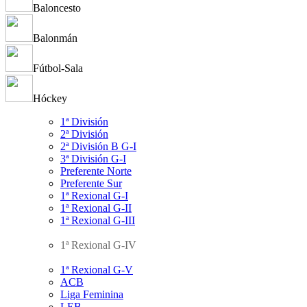
Baloncesto
Balonmán
Fútbol-Sala
Hóckey
1ª División
2ª División
2ª División B G-I
3ª División G-I
Preferente Norte
Preferente Sur
1ª Rexional G-I
1ª Rexional G-II
1ª Rexional G-III
1ª Rexional G-IV
1ª Rexional G-V
ACB
Liga Feminina
LEB