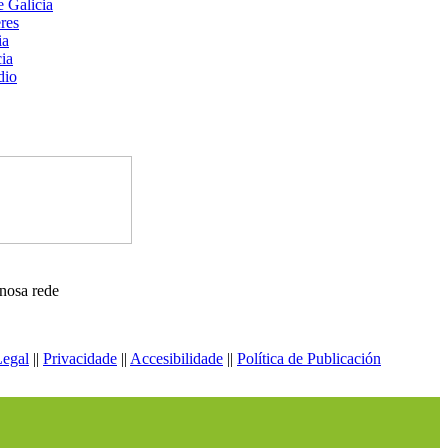
nosa rede
Legal
||
Privacidade
||
Accesibilidade
||
Política de Publicación