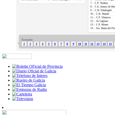
7 - C.P. Tordera
8 - C.E. Arenys de Mu
9 - C.H. Palafrugell
10 - C.H. Mataró
11 - C.P. Vilanova
12 - As Lagunas
13 - C.P. Mieres
14 - Sta. María del Pil
Xornada:
1
2
3
4
5
6
7
8
9
10
11
12
13
14
15