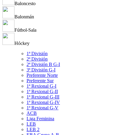
Baloncesto
Balonmán
Fútbol-Sala
Hóckey
1ª División
2ª División
2ª División B G-I
3ª División G-I
Preferente Norte
Preferente Sur
1ª Rexional G-I
1ª Rexional G-II
1ª Rexional G-III
1ª Rexional G-IV
1ª Rexional G-V
ACB
Liga Feminina
LEB
LEB 2
EBA Grupo A-B