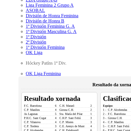
Liga Feminina 2 Grupo A
ASOBAL
División de Honra Feminina
División de Honra B
1ª División Feminina G. A
1ª División Masculina G. A
1ª División
2ª División
1ª División Feminina
OK Liga
Hóckey Patíns 1ª Div.
OK Liga Feminina
Resultado da xorna
Resultado xornada
Clasifica
F.C. Barcelona
6
C.H. Mataró
2
Equipo
C.P. Manlleu
4
Girona C.H.
2
1 - C.P. Alcobendas
As Lagunas
5
Sta. María del Pilar
1
2 - F.C. Barcelona
P.H.C. Sant Cugat
4
C.H.P. Sant Feliú
3
3 - Girona C.H.
C.P. Vilanova
4
C.P. Mieres
3
4 - C.P. Manlleu
C.P. Tordera
3
C.E. Arenys de Munt
4
5 - C.H.P. Sant Feliú
C.P. Alcobendas
6
C.H. Palafrugell
6
6 - P.H.C. Sant Cugat