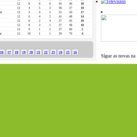
12
6
6
0
45
46
18
12
4
5
3
36
37
18
nt
12
3
4
5
52
50
17
12
6
4
2
41
48
14
12
6
2
4
37
45
10
12
8
3
1
37
48
10
12
9
1
2
37
60
5
ar
12
10
1
1
30
70
4
16
17
18
19
20
21
22
23
24
25
26
Sígue as novas na 