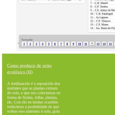
7 - C.H. Mataró
8 - C.P. Tordera
9 - C.E. Arenys de Mu
10 - C.H. Palafrugell
11 - As Lagunas
12 - C.P. Vilanova
13 - C.P. Mieres
14 - Sta. María del Pil
Xornada:
12
1
2
3
4
5
6
7
8
9
10
11
13
14
15
Como producir de xeito
ecolóxico (II)
A fertilización é a reposición dos
nutrintes que as plantas extraen
do solo, e que nos colectamos en
forma de froitas, follas, plantas,
etc. Con elo en moitas ocasións
reducimos a posibilidade de que
volten eses nutrintes ó solo, polo