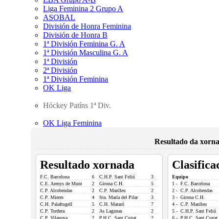
Liga Feminina 2 Grupo A
ASOBAL
División de Honra Feminina
División de Honra B
1ª División Feminina G. A
1ª División Masculina G. A
1ª División
2ª División
1ª División Feminina
OK Liga
Hóckey Patíns 1ª Div.
OK Liga Feminina
Resultado da xorna
Resultado xornada
Clasifica
F.C. Barcelona
6
C.H.P. Sant Feliú
3
Equipo
C.E. Arenys de Munt
2
Girona C.H.
5
1 - F.C. Barcelona
C.P. Alcobendas
2
C.P. Manlleu
2
2 - C.P. Alcobendas
C.P. Mieres
4
Sta. María del Pilar
3
3 - Girona C.H.
C.H. Palafrugell
5
C.H. Mataró
7
4 - C.P. Manlleu
C.P. Tordera
2
As Lagunas
2
5 - C.H.P. Sant Feliú
C.P. Vilanova
2
P.H.C. Sant Cugat
2
6 - P.H.C. Sant Cugat