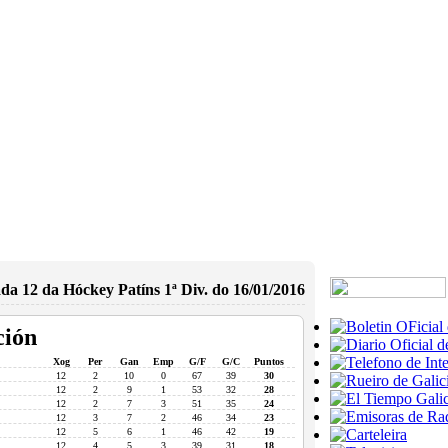
da 12 da Hóckey Patíns 1ª Div. do 16/01/2016
ción
Xog
Per
Gan
Emp
G/F
G/C
Puntos
12
2
10
0
67
39
30
12
2
9
1
53
32
28
12
2
7
3
51
35
24
12
3
7
2
46
34
23
12
5
6
1
46
42
19
12
4
5
3
39
31
18