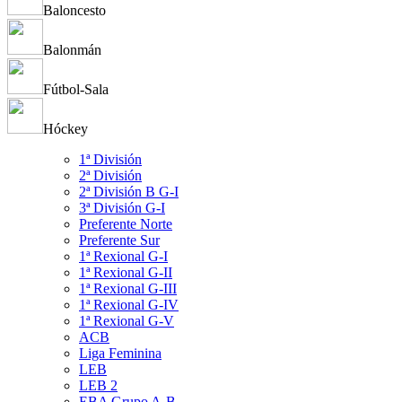
Baloncesto
Balonmán
Fútbol-Sala
Hóckey
1ª División
2ª División
2ª División B G-I
3ª División G-I
Preferente Norte
Preferente Sur
1ª Rexional G-I
1ª Rexional G-II
1ª Rexional G-III
1ª Rexional G-IV
1ª Rexional G-V
ACB
Liga Feminina
LEB
LEB 2
EBA Grupo A-B