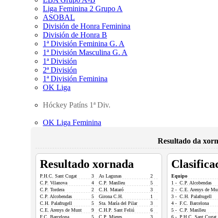
Liga Feminina 2 Grupo A
ASOBAL
División de Honra Feminina
División de Honra B
1ª División Feminina G. A
1ª División Masculina G. A
1ª División
2ª División
1ª División Feminina
OK Liga
Hóckey Patíns 1ª Div.
OK Liga Feminina
Resultado da xorn
Resultado xornada
Clasifica
P.H.C. Sant Cugat
3
As Lagunas
2
Equipo
C.P. Vilanova
4
C.P. Manlleu
5
1 - C.P. Alcobendas
C.P. Tordera
2
C.H. Mataró
3
2 - C.E. Arenys de Mu
C.P. Alcobendas
5
Girona C.H.
1
3 - C.H. Palafrugell
C.H. Palafrugell
5
Sta. María del Pilar
3
4 - F.C. Barcelona
C.E. Arenys de Munt
9
C.H.P. Sant Feliú
6
5 - C.P. Manlleu
F.C. Barcelona
5
C.P. Mieres
3
6 - P.H.C. Sant Cugat