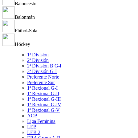
Baloncesto
Balonmán
Fútbol-Sala
Hóckey
1ª División
2ª División
2ª División B G-I
3ª División G-I
Preferente Norte
Preferente Sur
1ª Rexional G-I
1ª Rexional G-II
1ª Rexional G-III
1ª Rexional G-IV
1ª Rexional G-V
ACB
Liga Feminina
LEB
LEB 2
EBA Grupo A-B