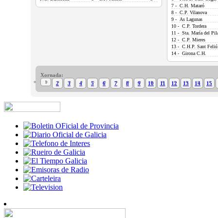
7 - C.H. Mataró
8 - C.P. Vilanova
9 - As Lagunas
10 - C.P. Tordera
11 - Sta. María del Pil
12 - C.P. Mieres
13 - C.H.P. Sant Feliú
14 - Girona C.H.
Xornada:
1
2
3
4
5
6
7
8
9
10
11
12
13
14
15