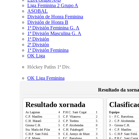
Liga Feminina 2 Grupo A
ASOBAL
División de Honra Feminina
División de Honra B
1ª División Feminina G. A
1ª División Masculina G. A
1ª División
2ª División
1ª División Feminina
OK Liga
Hóckey Patíns 1ª Div.
OK Liga Feminina
Resultado da xorna
Resultado xornada
Clasifica
As Lagunas
4
P.H.C. Sant Cugat
1
Equipo
C.P. Manlleu
1
C.P. Vilanova
2
1 - F.C. Barcelona
C.H. Mataró
2
C.P. Tordera
5
2 - C.P. Alcobendas
Girona C.H.
5
C.P. Alcobendas
0
3 - Girona C.H.
Sta. María del Pilar
4
C.H. Palafrugell
7
4 - C.P. Manlleu
C.H.P. Sant Feliú
9
C.E. Arenys de Munt
3
5 - C.H.P. Sant Feliú
C.P. Mieres
1
F.C. Barcelona
5
6 - P.H.C. Sant Cugat