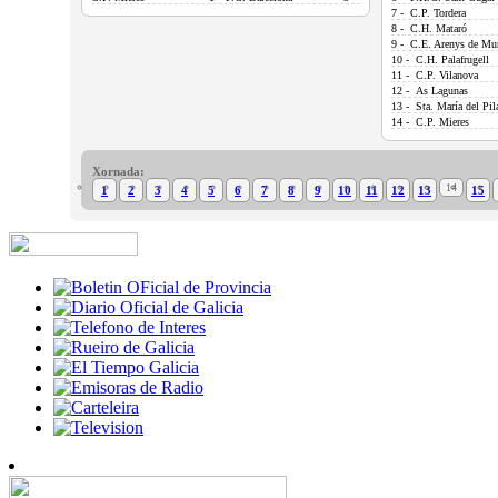
7 - C.P. Tordera
8 - C.H. Mataró
9 - C.E. Arenys de Mu
10 - C.H. Palafrugell
11 - C.P. Vilanova
12 - As Lagunas
13 - Sta. María del Pil
14 - C.P. Mieres
Xornada:
14
1
2
3
4
5
6
7
8
9
10
11
12
13
15