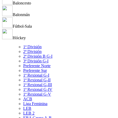
Baloncesto
Balonmán
Fútbol-Sala
Hóckey
1ª División
2ª División
2ª División B G-I
3ª División G-I
Preferente Norte
Preferente Sur
1ª Rexional G-I
1ª Rexional G-II
1ª Rexional G-III
1ª Rexional G-IV
1ª Rexional G-V
ACB
Liga Feminina
LEB
LEB 2
EBA Grupo A-B