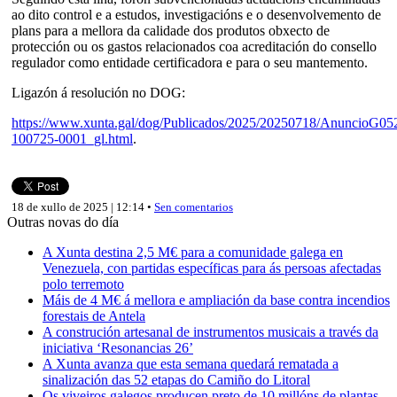
ao dito control e a estudos, investigacións e o desenvolvemento de
plans para a mellora da calidade dos produtos obxecto de
protección ou os gastos relacionados coa acreditación do consello
regulador como entidade certificadora e para o seu mantemento.
Ligazón á resolución no DOG:
https://www.xunta.gal/dog/Publicados/2025/20250718/AnuncioG05
100725-0001_gl.html
.
18 de xullo de 2025 | 12:14 •
Sen comentarios
Outras novas do día
A Xunta destina 2,5 M€ para a comunidade galega en
Venezuela, con partidas específicas para ás persoas afectadas
polo terremoto
Máis de 4 M€ á mellora e ampliación da base contra incendios
forestais de Antela
A construción artesanal de instrumentos musicais a través da
iniciativa ‘Resonancias 26’
A Xunta avanza que esta semana quedará rematada a
sinalización das 52 etapas do Camiño do Litoral
Os viveiros galegos producen preto de 10 millóns de plantas