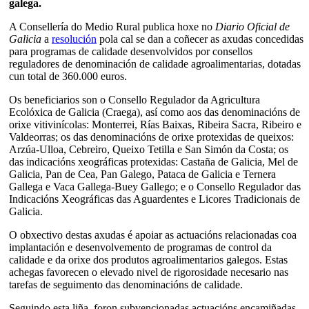
galega.
A Consellería do Medio Rural publica hoxe no
Diario Oficial de
Galicia
a
resolución
pola cal se dan a coñecer as axudas concedidas
para programas de calidade desenvolvidos por consellos
reguladores de denominación de calidade agroalimentarias, dotadas
cun total de 360.000 euros.
Os beneficiarios son o Consello Regulador da Agricultura
Ecolóxica de Galicia (Craega), así como aos das denominacións de
orixe vitivinícolas: Monterrei, Rías Baixas, Ribeira Sacra, Ribeiro e
Valdeorras; os das denominacións de orixe protexidas de queixos:
Arzúa-Ulloa, Cebreiro, Queixo Tetilla e San Simón da Costa; os
das indicacións xeográficas protexidas: Castaña de Galicia, Mel de
Galicia, Pan de Cea, Pan Galego, Pataca de Galicia e Ternera
Gallega e Vaca Gallega-Buey Gallego; e o Consello Regulador das
Indicacións Xeográficas das Aguardentes e Licores Tradicionais de
Galicia.
O obxectivo destas axudas é apoiar as actuacións relacionadas coa
implantación e desenvolvemento de programas de control da
calidade e da orixe dos produtos agroalimentarios galegos. Estas
achegas favorecen o elevado nivel de rigorosidade necesario nas
tarefas de seguimento das denominacións de calidade.
Seguindo esta liña, foron subvencionadas actuacións encamiñadas