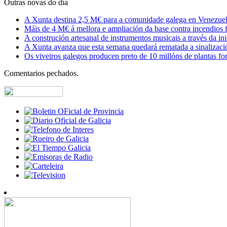
Outras novas do día
A Xunta destina 2,5 M€ para a comunidade galega en Venezuela,
Máis de 4 M€ á mellora e ampliación da base contra incendios f
A construción artesanal de instrumentos musicais a través da in
A Xunta avanza que esta semana quedará rematada a sinalizaci
Os viveiros galegos producen preto de 10 millóns de plantas fore
Comentarios pechados.