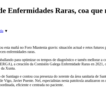
de Enfermidades Raras, coa que m
rda
▼
esta mañá no Foro Miastenia gravis: situación actual e retos futuros p
cen enfermidades raras.
aballando para optimizar os tempos de diagnóstico e tamén mellorar a co
RERGA), a creación da Comisión Galega Enfermidade Raras en 2021, ou
a da Xunta.
o de Santiago e contou coa presenza do xerente da área sanitaria de Sa
de Vigo, Javier Puente. Nel, especialistas nesta patoloxía analizaron os
ordinada, eficiente e centrada no paciente.