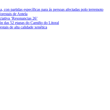
 con partidas específicas para ás persoas afectadas polo terremoto
orestais de Antela
iciativa ‘Resonancias 26’
ón das 52 etapas do Camiño do Litoral
stais de alta calidade xenética