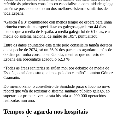
referido ás primeiras consultas co especialista a comunidade galega
tamén se posiciona como un dos mellores sistemas sanitarios de
toda España.
“Galicia é a 3ª comunidade con menos tempo de espera para unha
primeira consulta co especialista: os galegos agardaron 44 días
menos que a media de España: a media galega foi de 61 días; e a
media do sistema nacional de saúde de 105”, puntualizou.
Entre os datos apuntados esta tarde polo conselleiro tamén destaca
que a peche de 2024, só un 36 % dos pacientes agardaron máis de
60 días por unha consulta en Galicia, mentres que no resto de
España esa porcentaxe acadou o 62,3 %.
“Todas as áreas sanitarias se sitúan moi por debaixo da media de
España, o cal demostra que imos polo bo camiño” apuntou Gómez
Caamaño.
Do mesmo xeito, o conselleiro de Sanidade puxo o foco no novo
récord que vén de rexistrar o sistema sanitario público galego, ao
superar por primeira vez na súa historia as 200.000 operacións
realizadas nun ano.
Tempos de agarda nos hospitais