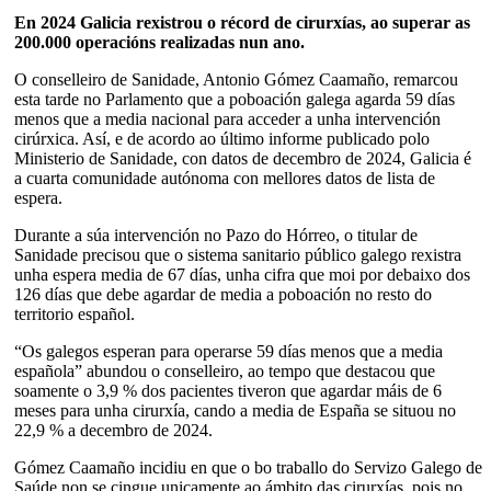
En 2024 Galicia rexistrou o récord de cirurxías, ao superar as
200.000 operacións realizadas nun ano.
O conselleiro de Sanidade, Antonio Gómez Caamaño, remarcou
esta tarde no Parlamento que a poboación galega agarda 59 días
menos que a media nacional para acceder a unha intervención
cirúrxica. Así, e de acordo ao último informe publicado polo
Ministerio de Sanidade, con datos de decembro de 2024, Galicia é
a cuarta comunidade autónoma con mellores datos de lista de
espera.
Durante a súa intervención no Pazo do Hórreo, o titular de
Sanidade precisou que o sistema sanitario público galego rexistra
unha espera media de 67 días, unha cifra que moi por debaixo dos
126 días que debe agardar de media a poboación no resto do
territorio español.
“Os galegos esperan para operarse 59 días menos que a media
española” abundou o conselleiro, ao tempo que destacou que
soamente o 3,9 % dos pacientes tiveron que agardar máis de 6
meses para unha cirurxía, cando a media de España se situou no
22,9 % a decembro de 2024.
Gómez Caamaño incidiu en que o bo traballo do Servizo Galego de
Saúde non se cingue unicamente ao ámbito das cirurxías, pois no