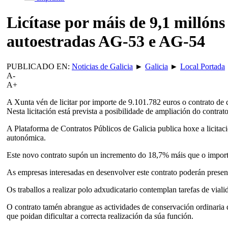
Licítase por máis de 9,1 millón
autoestradas AG-53 e AG-54
PUBLICADO EN:
Noticias de Galicia
►
Galicia
►
Local Portada
A-
A+
A Xunta vén de licitar por importe de 9.101.782 euros o contrato d
Nesta licitación está prevista a posibilidade de ampliación do contrat
A Plataforma de Contratos Públicos de Galicia publica hoxe a licitació
autonómica.
Este novo contrato supón un incremento do 18,7% máis que o importe 
As empresas interesadas en desenvolver este contrato poderán presenta
Os traballos a realizar polo adxudicatario contemplan tarefas de viali
O contrato tamén abrangue as actividades de conservación ordinaria di
que poidan dificultar a correcta realización da súa función.