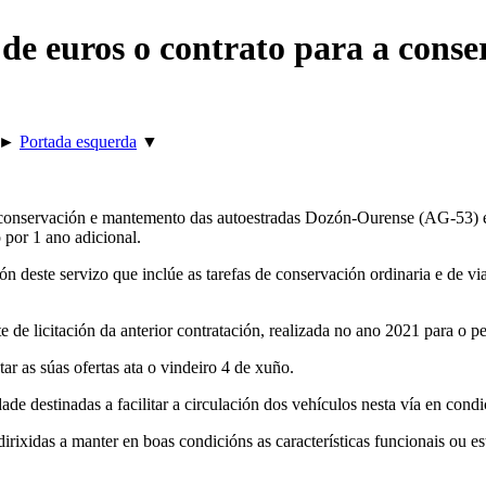
s de euros o contrato para a con
►
Portada esquerda
▼
e conservación e mantemento das autoestradas Dozón-Ourense (AG-53) e
o por 1 ano adicional.
n deste servizo que inclúe as tarefas de conservación ordinaria e de via
de licitación da anterior contratación, realizada no ano 2021 para o 
r as súas ofertas ata o vindeiro 4 de xuño.
dade destinadas a facilitar a circulación dos vehículos nesta vía en cond
rixidas a manter en boas condicións as características funcionais ou est