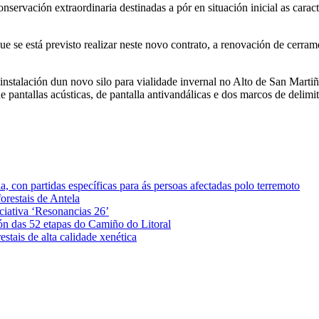
servación extraordinaria destinadas a pór en situación inicial as caract
e se está previsto realizar neste novo contrato, a renovación de cerram
instalación dun novo silo para vialidade invernal no Alto de San Martiño
 de pantallas acústicas, de pantalla antivandálicas e dos marcos de delim
 con partidas específicas para ás persoas afectadas polo terremoto
orestais de Antela
iciativa ‘Resonancias 26’
ón das 52 etapas do Camiño do Litoral
stais de alta calidade xenética