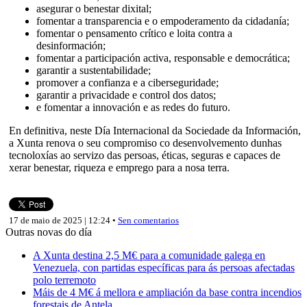
asegurar o benestar dixital;
fomentar a transparencia e o empoderamento da cidadanía;
fomentar o pensamento crítico e loita contra a
desinformación;
fomentar a participación activa, responsable e democrática;
garantir a sustentabilidade;
promover a confianza e a ciberseguridade;
garantir a privacidade e control dos datos;
e fomentar a innovación e as redes do futuro.
En definitiva, neste Día Internacional da Sociedade da Información,
a Xunta renova o seu compromiso co desenvolvemento dunhas
tecnoloxías ao servizo das persoas, éticas, seguras e capaces de
xerar benestar, riqueza e emprego para a nosa terra.
17 de maio de 2025 | 12:24 •
Sen comentarios
Outras novas do día
A Xunta destina 2,5 M€ para a comunidade galega en
Venezuela, con partidas específicas para ás persoas afectadas
polo terremoto
Máis de 4 M€ á mellora e ampliación da base contra incendios
forestais de Antela