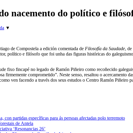
do nacemento do político e filós
rda
▼
antiago de Compostela a edición comentada de
Filosofía da Saudade
, de
or, político e filósofo que foi unha das figuras históricas do galegu
tude fixo fincapé no legado de Ramón Piñeiro como recoñecido galegui
sa firmemente comprometido”. Neste senso, resaltou o acercamento das 
como ven facendo a través dos seus estudos o Centro Ramón Piñeiro p
 con partidas específicas para ás persoas afectadas polo terremoto
orestais de Antela
iciativa ‘Resonancias 26’