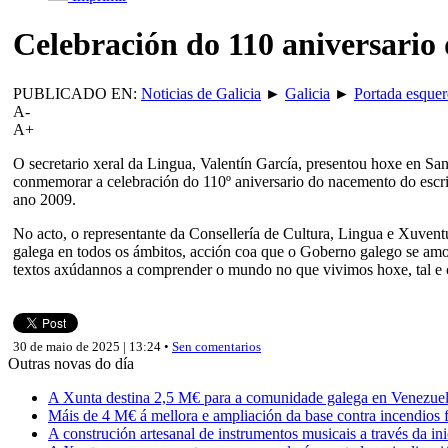
Celebración do 110 aniversario 
PUBLICADO EN:
Noticias de Galicia
►
Galicia
►
Portada esque
A-
A+
O secretario xeral da Lingua, Valentín García, presentou hoxe en S
conmemorar a celebración do 110º aniversario do nacemento do escrit
ano 2009.
No acto, o representante da Consellería de Cultura, Lingua e Xuven
galega en todos os ámbitos, acción coa que o Goberno galego se amo
textos axúdannos a comprender o mundo no que vivimos hoxe, tal e 
30 de maio de 2025 | 13:24 •
Sen comentarios
Outras novas do día
A Xunta destina 2,5 M€ para a comunidade galega en Venezuela,
Máis de 4 M€ á mellora e ampliación da base contra incendios f
A construción artesanal de instrumentos musicais a través da in