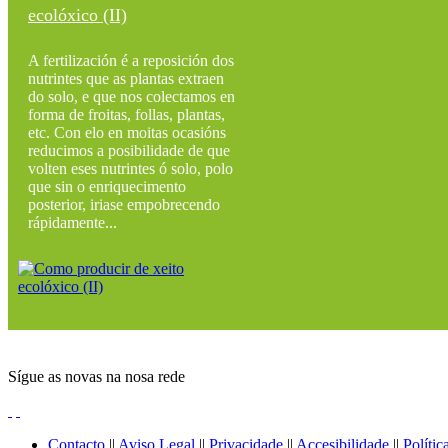
ecolóxico (II)
A fertilización é a reposición dos
nutrintes que as plantas extraen
do solo, e que nos colectamos en
forma de froitas, follas, plantas,
etc. Con elo en moitas ocasións
reducimos a posibilidade de que
volten eses nutrintes ó solo, polo
que sin o enriquecimento
posterior, iriase empobrecendo
rápidamente...
Sígue as novas na nosa rede
Contacto
||
Aviso Legal
||
Privacidade
||
Accesibilidade
||
Polític