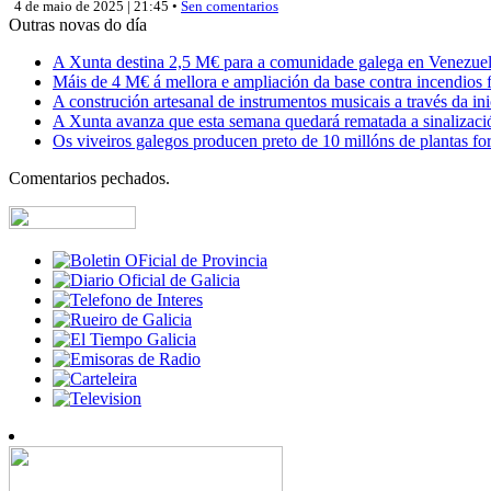
4 de maio de 2025 | 21:45 •
Sen comentarios
Outras novas do día
A Xunta destina 2,5 M€ para a comunidade galega en Venezuela,
Máis de 4 M€ á mellora e ampliación da base contra incendios f
A construción artesanal de instrumentos musicais a través da in
A Xunta avanza que esta semana quedará rematada a sinalizaci
Os viveiros galegos producen preto de 10 millóns de plantas fore
Comentarios pechados.