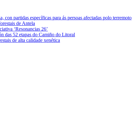
 con partidas específicas para ás persoas afectadas polo terremoto
orestais de Antela
iciativa ‘Resonancias 26’
ón das 52 etapas do Camiño do Litoral
stais de alta calidade xenética