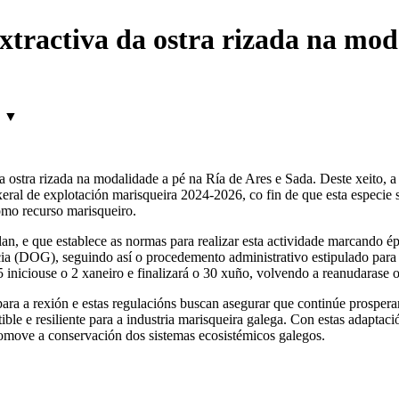
tractiva da ostra rizada na moda
▼
 ostra rizada na modalidade a pé na Ría de Ares e Sada. Deste xeito, a
xeral de explotación marisqueira 2024-2026, co fin de que esta especie 
omo recurso marisqueiro.
n, e que establece as normas para realizar esta actividade marcando épo
ia (DOG), seguindo así o procedemento administrativo estipulado para ta
5 iniciouse o 2 xaneiro e finalizará o 30 xuño, volvendo a reanudarase 
ara a rexión e estas regulacións buscan asegurar que continúe prosper
ble e resiliente para a industria marisqueira galega. Con estas adaptaci
romove a conservación dos sistemas ecosistémicos galegos.