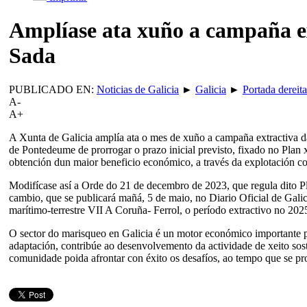
Amplíase ata xuño a campaña ex
Sada
PUBLICADO EN:
Noticias de Galicia
►
Galicia
►
Portada dereita
A-
A+
A Xunta de Galicia amplía ata o mes de xuño a campaña extractiva da
de Pontedeume de prorrogar o prazo inicial previsto, fixado no Plan 
obtención dun maior beneficio económico, a través da explotación c
Modifícase así a Orde do 21 de decembro de 2023, que regula dito Pla
cambio, que se publicará mañá, 5 de maio, no Diario Oficial de Galic
marítimo-terrestre VII A Coruña- Ferrol, o período extractivo no 202
O sector do marisqueo en Galicia é un motor económico importante p
adaptación, contribúe ao desenvolvemento da actividade de xeito sosti
comunidade poida afrontar con éxito os desafíos, ao tempo que se p