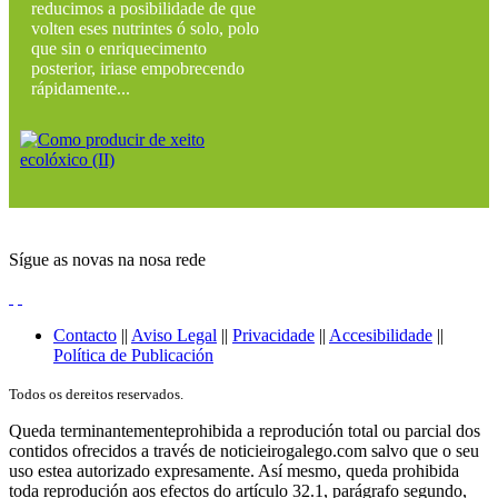
reducimos a posibilidade de que
volten eses nutrintes ó solo, polo
que sin o enriquecimento
posterior, iriase empobrecendo
rápidamente...
Sígue as novas na nosa rede
Contacto
||
Aviso Legal
||
Privacidade
||
Accesibilidade
||
Política de Publicación
Todos os dereitos reservados.
Queda terminantementeprohibida a reprodución total ou parcial dos
contidos ofrecidos a través de noticieirogalego.com salvo que o seu
uso estea autorizado expresamente. Así mesmo, queda prohibida
toda reprodución aos efectos do artículo 32.1, parágrafo segundo,