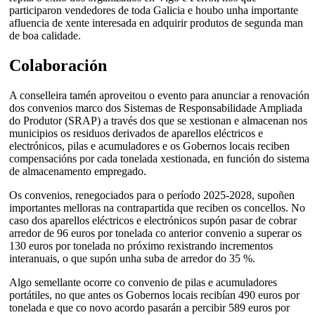
participaron vendedores de toda Galicia e houbo unha importante
afluencia de xente interesada en adquirir produtos de segunda man
de boa calidade.
Colaboración
A conselleira tamén aproveitou o evento para anunciar a renovación
dos convenios marco dos Sistemas de Responsabilidade Ampliada
do Produtor (SRAP) a través dos que se xestionan e almacenan nos
municipios os residuos derivados de aparellos eléctricos e
electrónicos, pilas e acumuladores e os Gobernos locais reciben
compensacións por cada tonelada xestionada, en función do sistema
de almacenamento empregado.
Os convenios, renegociados para o período 2025-2028, supoñen
importantes melloras na contrapartida que reciben os concellos. No
caso dos aparellos eléctricos e electrónicos supón pasar de cobrar
arredor de 96 euros por tonelada co anterior convenio a superar os
130 euros por tonelada no próximo rexistrando incrementos
interanuais, o que supón unha suba de arredor do 35 %.
Algo semellante ocorre co convenio de pilas e acumuladores
portátiles, no que antes os Gobernos locais recibían 490 euros por
tonelada e que co novo acordo pasarán a percibir 589 euros por