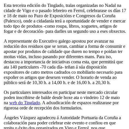
Esta terceira edición do Tinglado, tralas organizadas no Nadal na
cidade de Vigo e o pasado febreiro en Ferrol, celebrarase os días 17
e 18 de maio no Pazo de Exposicións e Congresos da Coruña
(Palexco), onde a cidadanía terá a oportunidade de vender e mercar
todo tipo de produtos -como roupa, libros, xoguetes, artigos de
fogar e de decoración- para darlles un segundo uso a eses obxectos.
A representante do Executivo galego apostou por avanzar na
redución dos residuos que se xeran, cambiar a forma de consumir e
apostar por produtos de calidade que duren no tempo e poidan ter
moitas vidas, incluso pasando por diferentes mans. Para iso,
destacou a importancia de iniciativas coma esta, que permitirá que
ata 140 particulares -70 cada día- teñan á súa disposición
expositores de catro metros cadrados co mobiliario necesario para
expoñer os artigos que desexen vender. O horario de venda ao
público será de 10,30 h. a 14,00 h. e de 16,00 h. a 20,30 h.
Os particulares interesados en participar neste mercado circular
poden inscribirse de balde desde hoxe ata o vindeiro 12 de maio
na
web do Tinglado
. A adxudicación de espazos realizarase por
rigorosa orde de recepción dos formularios.
Ángeles Vázquez agradeceu á Autoridade Portuaria da Coruña a
colaboración para poder celebrar este evento e confiou en que
repita o éxito dos organizados en Vigo e Ferrol, nos que