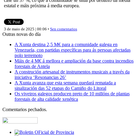
case un 37 %, co que a comunidade se sitúa por debaixo da media
estatal e máis próxima á media europea.
3 de maio de 2025 | 00:06 •
Sen comentarios
Outras novas do día
A Xunta destina 2,5 M€ para a comunidade galega en
Venezuela, con partidas específicas para ás persoas afectadas
polo terremoto
Máis de 4 M€ á mellora e ampliación da base contra incendios
forestais de Antela
A construción artesanal de instrumentos musicais a través da
iniciativa ‘Resonancias 26’
A Xunta avanza que esta semana quedará rematada a
sinalización das 52 etapas do Camiño do Litoral
Os viveiros galegos producen preto de 10 millóns de plantas
forestais de alta calidade xenética
Comentarios pechados.