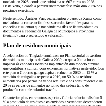
tonelada en 2025, contía que subirá ata os 607 euros no 2028.
Deste xeito, a contía a percibir incrementaríase máis dun 20 % nos
próximos exercicios.
Neste sentido, Ángeles Vázquez salientou o papel da Xunta como
mediadora na consecución destes acordos favorables para os
concellos e salientou que nos vindeiros días se lle trasladarán os
documentos á Federación Galega de Municipios e Provincias
(Fegamp) para o seu estudo e valoración.
Plan de residuos municipais
A celebración do Tinglado enmárcase no Plan sectorial de xestión
de residuos municipais de Galicia 2030, co que a Xunta busca
implicar ás entidades locais na implantación dun modelo circular
que contribúa a cumprir coas exixencias normativas neste eido. Con
este plan o Goberno galego aspira a reducir en 2030 un 15 % a
xeración de refugallos respecto a 2010, un 50 % os residuos
alimentarios por persoa na venda retallista e aos consumidores e un
20 % as perdas de alimentos ao longo das cadeas tanto de
produción como de subministración.
Co anterior plan, entre outros aspectos, Galicia reduciu máis dun 5
% a produción de residuos e os enviados a vertedoiro descenderon