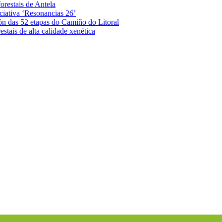
orestais de Antela
iciativa ‘Resonancias 26’
ón das 52 etapas do Camiño do Litoral
stais de alta calidade xenética