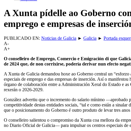
A Xunta pídelle ao Goberno com
emprego e empresas de inserció
PUBLICADO EN:
Noticias de Galicia
►
Galicia
►
Portada esque
A-
A+
O conselleiro de Emprego, Comercio e Emigración di que Galicia
de 2024 que, de non corrixirse, podería derivar nun efecto negat
A Xunta de Galicia demandou hoxe ao Goberno central un “esforzo adi
especiais de emprego e das empresas de inserción. Así o manifestou
órgano de colaboración entre a Administración Xeral do Estado e as 
rexerán o 2026-2029.
González advertiu que o incremento do salario mínimo —aprobado pol
competitividade destas entidades sociais, “tal e como están a sinala
que o posicionamento do Goberno é outro produto de levar tres ano
O conselleiro salientou o compromiso da Xunta coa mellora da empre
no Diario Oficial de Galicia— para impulsar os centros especiais d