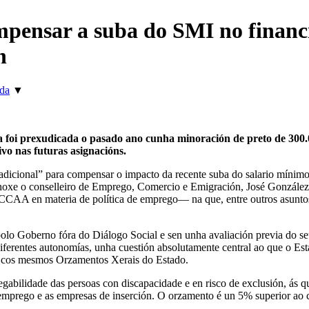
pensar a suba do SMI no financi
n
rda
▼
 foi prexudicada o pasado ano cunha minoración de preto de 300.0
ivo nas futuras asignacións.
cional” para compensar o impacto da recente suba do salario mínimo in
 hoxe o conselleiro de Emprego, Comercio e Emigración, José González
CCAA en materia de política de emprego— na que, entre outros asuntos,
o Goberno fóra do Diálogo Social e sen unha avaliación previa do seu 
r diferentes autonomías, unha cuestión absolutamente central ao que o E
s cos mesmos Orzamentos Xerais do Estado.
gabilidade das persoas con discapacidade e en risco de exclusión, ás
e emprego e as empresas de inserción. O orzamento é un 5% superior ao