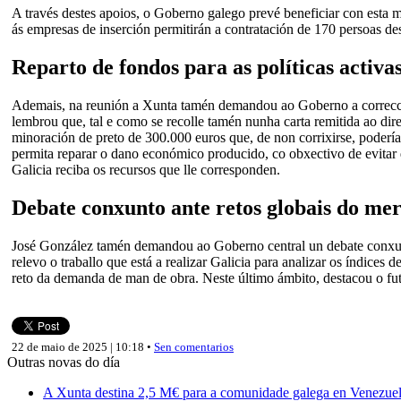
A través destes apoios, o Goberno galego prevé beneficiar con esta 
ás empresas de inserción permitirán a contratación de 170 persoas de
Reparto de fondos para as políticas activ
Ademais, na reunión a Xunta tamén demandou ao Goberno a correcció
lembrou que, tal e como se recolle tamén nunha carta remitida ao di
minoración de preto de 300.000 euros que, de non corrixirse, podería
permita reparar o dano económico producido, co obxectivo de evitar q
Galicia reciba os recursos que lle corresponden.
Debate conxunto ante retos globais do me
José González tamén demandou ao Goberno central un debate conxunto
relevo o traballo que está a realizar Galicia para analizar os índices
reto da demanda de man de obra. Neste último ámbito, destacou o futu
22 de maio de 2025 | 10:18 •
Sen comentarios
Outras novas do día
A Xunta destina 2,5 M€ para a comunidade galega en Venezuela,