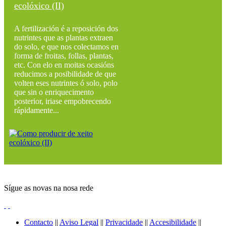
ecolóxico (II)
A fertilización é a reposición dos
nutrintes que as plantas extraen
do solo, e que nos colectamos en
forma de froitas, follas, plantas,
etc. Con elo en moitas ocasións
reducimos a posibilidade de que
volten eses nutrintes ó solo, polo
que sin o enriquecimento
posterior, iriase empobrecendo
rápidamente...
Sígue as novas na nosa rede
Contacto
||
Aviso Legal
||
Privacidade
||
Accesibilidade
||