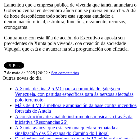
Lamentou que a empresa pública de vivenda que tamén anunciara o
Goberno central en decembro aínda non se puxera en marcha. A día
de hoxe descoñécese todo sobre esta suposta entidade: a
denominación oficial, estrutura, funcións, orzamento, recursos,
cronograma.
Contrapuxo con esta liña de acción do Executivo a aposta sen
precedentes da Xunta pola vivenda, coa creación da sociedade
Vipugal, que está a e avanzar na súa programación con eficacia.
7 de maio de 2025 | 20:22 •
Sen comentarios
Outras novas do día
A Xunta destina 2,5 M€ para a comunidade galega en
Venezuela, con partidas específicas para ás persoas afectadas
polo terremoto
Máis de 4 M€ á mellora e ampliación da base contra incendios
forestais de Antela
A construción artesanal de instrumentos musicais a través da
iniciativa ‘Resonancias 26’
A Xunta avanza que esta semana quedará rematada a
sinalización das 52 etapas do Camiño do Litoral
Os viveiros galegos producen preto de 10 millóns de plantas