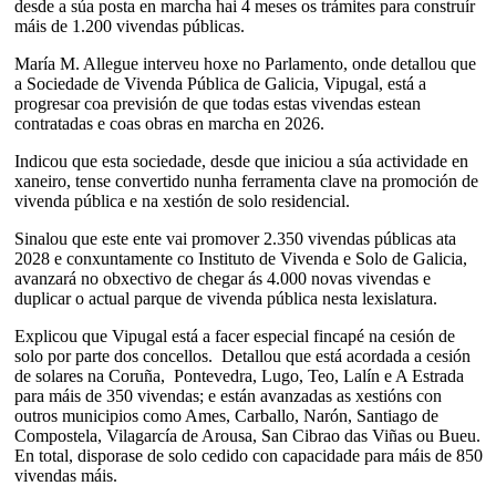
desde a súa posta en marcha hai 4 meses os trámites para construír
máis de 1.200 vivendas públicas.
María M. Allegue interveu hoxe no Parlamento, onde detallou que
a Sociedade de Vivenda Pública de Galicia, Vipugal, está a
progresar coa previsión de que todas estas vivendas estean
contratadas e coas obras en marcha en 2026.
Indicou que esta sociedade, desde que iniciou a súa actividade en
xaneiro, tense convertido nunha ferramenta clave na promoción de
vivenda pública e na xestión de solo residencial.
Sinalou que este ente vai promover 2.350 vivendas públicas ata
2028 e conxuntamente co Instituto de Vivenda e Solo de Galicia,
avanzará no obxectivo de chegar ás 4.000 novas vivendas e
duplicar o actual parque de vivenda pública nesta lexislatura.
Explicou que Vipugal está a facer especial fincapé na cesión de
solo por parte dos concellos. Detallou que está acordada a cesión
de solares na Coruña, Pontevedra, Lugo, Teo, Lalín e A Estrada
para máis de 350 vivendas; e están avanzadas as xestións con
outros municipios como Ames, Carballo, Narón, Santiago de
Compostela, Vilagarcía de Arousa, San Cibrao das Viñas ou Bueu.
En total, disporase de solo cedido con capacidade para máis de 850
vivendas máis.