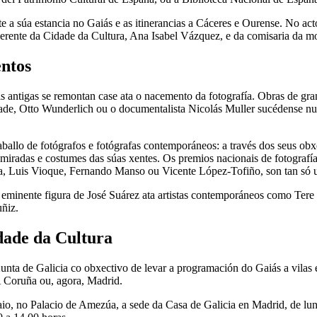
te a súa estancia no Gaiás e as itinerancias a Cáceres e Ourense. No ac
erente da Cidade da Cultura, Ana Isabel Vázquez, e da comisaria da mos
entos
 antigas se remontan case ata o nacemento da fotografía. Obras de gr
e, Otto Wunderlich ou o documentalista Nicolás Muller sucédense nun
aballo de fotógrafos e fotógrafas contemporáneos: a través dos seus ob
s miradas e costumes das súas xentes. Os premios nacionais de fotogra
, Luis Vioque, Fernando Manso ou Vicente López-Tofiño, son tan só 
a eminente figura de José Suárez ata artistas contemporáneos como Tere
ñiz.
dade da Cultura
nta de Galicia co obxectivo de levar a programación do Gaiás a vilas e
A Coruña ou, agora, Madrid.
maio, no Palacio de Amezúa, a sede da Casa de Galicia en Madrid, de lu