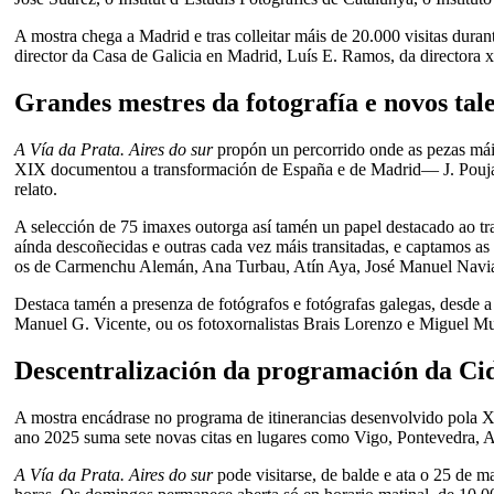
A mostra chega a Madrid e tras colleitar máis de 20.000 visitas duran
director da Casa de Galicia en Madrid, Luís E. Ramos, da directora x
Grandes mestres da fotografía e novos tal
A Vía da Prata. Aires do sur
propón un percorrido onde as pezas máis
XIX documentou a transformación de España e de Madrid— J. Poujad
relato.
A selección de 75 imaxes outorga así tamén un papel destacado ao tr
aínda descoñecidas e outras cada vez máis transitadas, e captamos a
os de Carmenchu Alemán, Ana Turbau, Atín Aya, José Manuel Navia
Destaca tamén a presenza de fotógrafos e fotógrafas galegas, desde 
Manuel G. Vicente, ou os fotoxornalistas Brais Lorenzo e Miguel Mu
Descentralización da programación da Ci
A mostra encádrase no programa de itinerancias desenvolvido pola Xu
ano 2025 suma sete novas citas en lugares como Vigo, Pontevedra, 
A Vía da Prata. Aires do sur
pode visitarse, de balde e ata o 25 de 