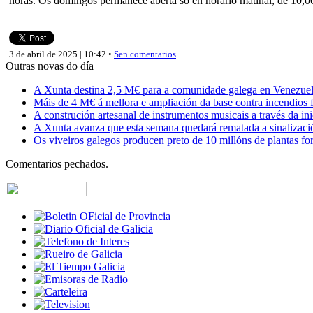
horas. Os domingos permanece aberta só en horario matinal, de 10,00
3 de abril de 2025 | 10:42 •
Sen comentarios
Outras novas do día
A Xunta destina 2,5 M€ para a comunidade galega en Venezuela,
Máis de 4 M€ á mellora e ampliación da base contra incendios f
A construción artesanal de instrumentos musicais a través da in
A Xunta avanza que esta semana quedará rematada a sinalizaci
Os viveiros galegos producen preto de 10 millóns de plantas fore
Comentarios pechados.