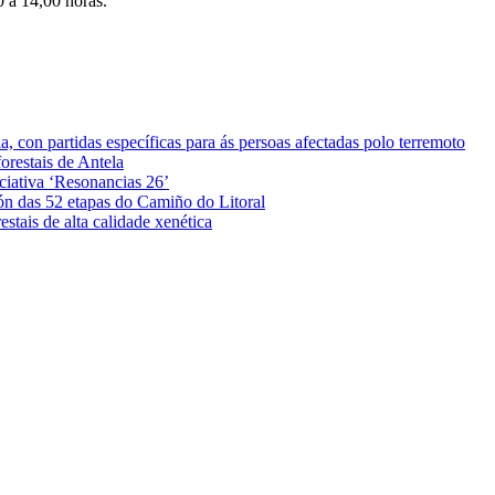
 a 14,00 horas.
 con partidas específicas para ás persoas afectadas polo terremoto
orestais de Antela
iciativa ‘Resonancias 26’
ón das 52 etapas do Camiño do Litoral
stais de alta calidade xenética