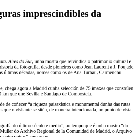
guras imprescindibles da
ata. Aires do Sur
, unha mostra que reivindica o patrimonio cultural e
istoria da fotografía, desde pioneiros como Jean Laurent a J. Poujade,
 das últimas décadas, nomes como os de Ana Turbau, Carmenchu
e, chega agora a Madrid cunha selección de 75 imaxes que constrúen
000 km que une Sevilla e Santiago de Compostela.
e de coñecer “a riqueza paisaxística e monumental dunha das rutas
s que o visitante se sitúa, de maneira intencionada, no punto de vista
grafía do último século e medio”, ao tempo que é unha mostra “do
ás Muller do Archivo Regional de la Comunidad de Madrid, o Arquivo
, entre outras”, remarcou.