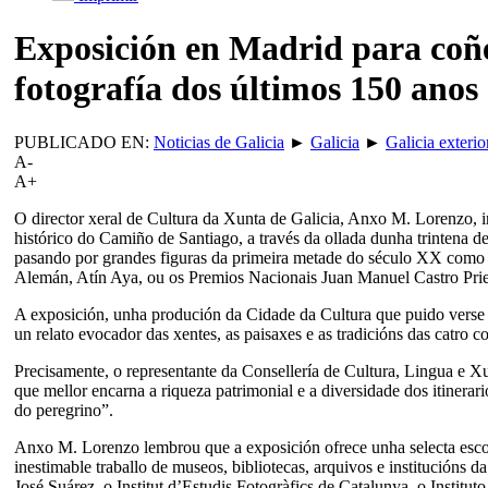
Exposición en Madrid para coñec
fotografía dos últimos 150 anos
PUBLICADO EN:
Noticias de Galicia
►
Galicia
►
Galicia exterio
A-
A+
O director xeral de Cultura da Xunta de Galicia, Anxo M. Lorenzo,
histórico do Camiño de Santiago, a través da ollada dunha trintena d
pasando por grandes figuras da primeira metade do século XX como 
Alemán, Atín Aya, ou os Premios Nacionais Juan Manuel Castro Priet
A exposición, unha produción da Cidade da Cultura que puido verse
un relato evocador das xentes, as paisaxes e as tradicións das catro 
Precisamente, o representante da Consellería de Cultura, Lingua e 
que mellor encarna a riqueza patrimonial e a diversidade dos itinerar
do peregrino”.
Anxo M. Lorenzo lembrou que a exposición ofrece unha selecta esco
inestimable traballo de museos, bibliotecas, arquivos e institució
José Suárez, o Institut d’Estudis Fotogràfics de Catalunya, o Institu