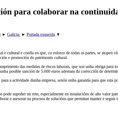
ción para colaborar na continuid
r
►
Galicia-
►
Portada esquerda
▼
al e cultural e confía en que, co esforzo de todas as partes, se atopen
ación e promoción do patrimonio cultural.
cumprimento das medidas de riscos laborais, que son unha obriga para t
ía unha posible sanción de 5.000 euros ademais da corrección de determ
a para a actividade dunha empresa, senón unha garantía para que esta p
 pode supoñer un reto, especialmente en instalacións de alto valor pa
laborar e asesorar na procura de solucións que permitan manter e seguir