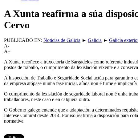
A Xunta reafirma a súa disposi
Cervo
PUBLICADO EN:
Noticias de Galicia
►
Galicia
►
Galicia exterio
A-
A+
A Xunta recoñece a traxectoria de Sargadelos como referente industri
postos de traballo, o cumprimento da lexislación vixente e a conserv
A Inspección de Traballo e Seguridade Social actúa para garantir o 
da empresa atópase nunha fase inicial, aínda non é firme e implicar
O cumprimento da lexislación de seguridade laboral non é unha trab
traballadores, neste caso e en calquera outro.
O Goberno galego entende que a adaptación a determinados requisitos
Interese Cultural desde 2014. Por iso reafirma a disposición para co
normativa.