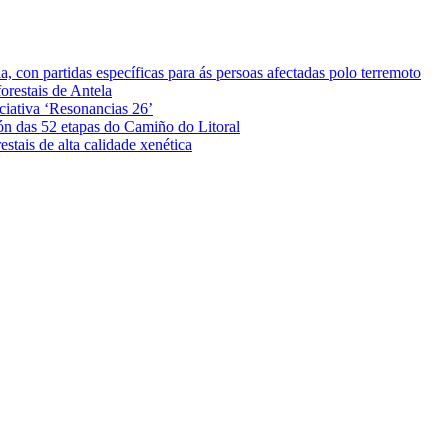
 con partidas específicas para ás persoas afectadas polo terremoto
orestais de Antela
iciativa ‘Resonancias 26’
ón das 52 etapas do Camiño do Litoral
stais de alta calidade xenética