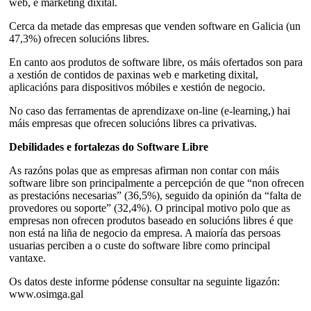
web, e marketing dixital.
Cerca da metade das empresas que venden software en Galicia (un
47,3%) ofrecen solucións libres.
En canto aos produtos de software libre, os máis ofertados son para
a xestión de contidos de paxinas web e marketing dixital,
aplicacións para dispositivos móbiles e xestión de negocio.
No caso das ferramentas de aprendizaxe on-line (e-learning,) hai
máis empresas que ofrecen solucións libres ca privativas.
Debilidades e fortalezas do Software Libre
As razóns polas que as empresas afirman non contar con máis
software libre son principalmente a percepción de que “non ofrecen
as prestacións necesarias” (36,5%), seguido da opinión da “falta de
provedores ou soporte” (32,4%). O principal motivo polo que as
empresas non ofrecen produtos baseado en solucións libres é que
non está na liña de negocio da empresa. A maioría das persoas
usuarias perciben a o custe do software libre como principal
vantaxe.
Os datos deste informe pódense consultar na seguinte ligazón:
www.osimga.gal