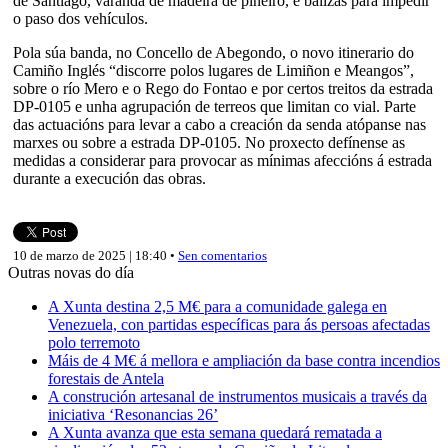
de Santiago, varanda de madeira de piñeiro, e balizas para impedir
o paso dos vehículos.
Pola súa banda, no Concello de Abegondo, o novo itinerario do
Camiño Inglés “discorre polos lugares de Limiñon e Meangos”,
sobre o río Mero e o Rego do Fontao e por certos treitos da estrada
DP-0105 e unha agrupación de terreos que limitan co vial. Parte
das actuacións para levar a cabo a creación da senda atópanse nas
marxes ou sobre a estrada DP-0105. No proxecto defínense as
medidas a considerar para provocar as mínimas afeccións á estrada
durante a execución das obras.
10 de marzo de 2025 | 18:40 •
Sen comentarios
Outras novas do día
A Xunta destina 2,5 M€ para a comunidade galega en
Venezuela, con partidas específicas para ás persoas afectadas
polo terremoto
Máis de 4 M€ á mellora e ampliación da base contra incendios
forestais de Antela
A construción artesanal de instrumentos musicais a través da
iniciativa ‘Resonancias 26’
A Xunta avanza que esta semana quedará rematada a