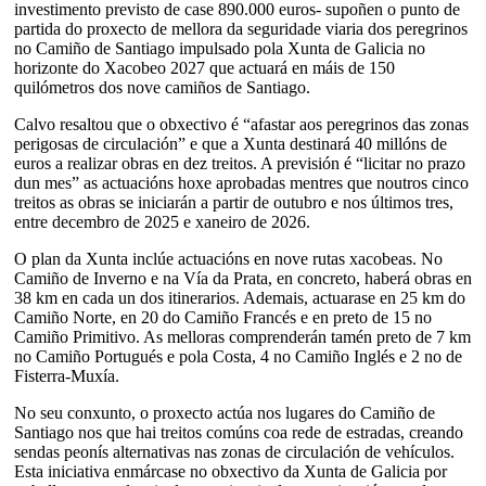
investimento previsto de case 890.000 euros- supoñen o punto de
partida do proxecto de mellora da seguridade viaria dos peregrinos
no Camiño de Santiago impulsado pola Xunta de Galicia no
horizonte do Xacobeo 2027 que actuará en máis de 150
quilómetros dos nove camiños de Santiago.
Calvo resaltou que o obxectivo é “afastar aos peregrinos das zonas
perigosas de circulación” e que a Xunta destinará 40 millóns de
euros a realizar obras en dez treitos. A previsión é “licitar no prazo
dun mes” as actuacións hoxe aprobadas mentres que noutros cinco
treitos as obras se iniciarán a partir de outubro e nos últimos tres,
entre decembro de 2025 e xaneiro de 2026.
O plan da Xunta inclúe actuacións en nove rutas xacobeas. No
Camiño de Inverno e na Vía da Prata, en concreto, haberá obras en
38 km en cada un dos itinerarios. Ademais, actuarase en 25 km do
Camiño Norte, en 20 do Camiño Francés e en preto de 15 no
Camiño Primitivo. As melloras comprenderán tamén preto de 7 km
no Camiño Portugués e pola Costa, 4 no Camiño Inglés e 2 no de
Fisterra-Muxía.
No seu conxunto, o proxecto actúa nos lugares do Camiño de
Santiago nos que hai treitos comúns coa rede de estradas, creando
sendas peonís alternativas nas zonas de circulación de vehículos.
Esta iniciativa enmárcase no obxectivo da Xunta de Galicia por