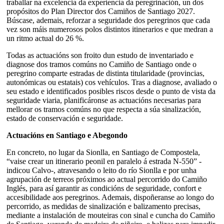
traballar na excelencia da experiencia da peregrinación, un dos
propósitos do Plan Director dos Camiños de Santiago 2027.
Búscase, ademais, reforzar a seguridade dos peregrinos que cada
vez son máis numerosos polos distintos itinerarios e que medran a
un ritmo actual do 26 %.
Todas as actuacións son froito dun estudo de inventariado e
diagnose dos tramos comúns no Camiño de Santiago onde o
peregrino comparte estradas de distinta titularidade (provincias,
autonómicas ou estatais) cos vehículos. Tras a diagnose, avaliado o
seu estado e identificados posibles riscos desde o punto de vista da
seguridade viaria, planificáronse as actuacións necesarias para
mellorar os tramos comúns no que respecta a súa sinalización,
estado de conservación e seguridade.
Actuacións en Santiago e Abegondo
En concreto, no lugar da Sionlla, en Santiago de Compostela,
“vaise crear un itinerario peonil en paralelo á estrada N-550” -
indicou Calvo-, atravesando o leito do río Sionlla e por unha
agrupación de terreos próximos ao actual percorrido do Camiño
Inglés, para así garantir as condicións de seguridade, confort e
accesibilidade aos peregrinos. Ademais, dispoñeranse ao longo do
percorrido, as medidas de sinalización e balizamento precisas,
mediante a instalación de mouteiras con sinal e cuncha do Camiño