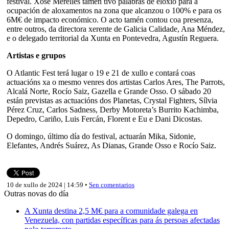
festival. Xosé Merelles tamén tivo palabras de eloxio para a
ocupación de aloxamentos na zona que alcanzou o 100% e para os
6M€ de impacto económico. O acto tamén contou coa presenza,
entre outros, da directora xerente de Galicia Calidade, Ana Méndez,
e o delegado territorial da Xunta en Pontevedra, Agustín Reguera.
Artistas e grupos
O Atlantic Fest terá lugar o 19 e 21 de xullo e contará coas
actuacións xa o mesmo venres dos artistas Carlos Ares, The Parrots,
Alcalá Norte, Rocío Saiz, Gazella e Grande Osso. O sábado 20
están previstas as actuacións dos Planetas, Crystal Fighters, Sílvia
Pérez Cruz, Carlos Sadness, Derby Motoreta’s Burrito Kachimba,
Depedro, Cariño, Luis Fercán, Florent e Eu e Dani Dicostas.
O domingo, último día do festival, actuarán Mika, Sidonie,
Elefantes, Andrés Suárez, As Dianas, Grande Osso e Rocío Saiz.
10 de xullo de 2024 | 14:59 •
Sen comentarios
Outras novas do día
A Xunta destina 2,5 M€ para a comunidade galega en
Venezuela, con partidas específicas para ás persoas afectadas