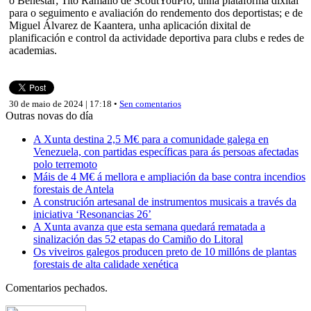
o Benestar; Tito Ramallo de ScoutYouPro, unha plataforma dixital
para o seguimento e avaliación do rendemento dos deportistas; e de
Miguel Álvarez de Kaantera, unha aplicación dixital de
planificación e control da actividade deportiva para clubs e redes de
academias.
30 de maio de 2024 | 17:18 •
Sen comentarios
Outras novas do día
A Xunta destina 2,5 M€ para a comunidade galega en
Venezuela, con partidas específicas para ás persoas afectadas
polo terremoto
Máis de 4 M€ á mellora e ampliación da base contra incendios
forestais de Antela
A construción artesanal de instrumentos musicais a través da
iniciativa ‘Resonancias 26’
A Xunta avanza que esta semana quedará rematada a
sinalización das 52 etapas do Camiño do Litoral
Os viveiros galegos producen preto de 10 millóns de plantas
forestais de alta calidade xenética
Comentarios pechados.