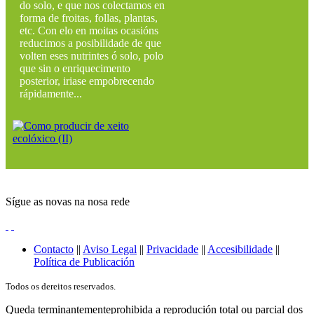
do solo, e que nos colectamos en
forma de froitas, follas, plantas,
etc. Con elo en moitas ocasións
reducimos a posibilidade de que
volten eses nutrintes ó solo, polo
que sin o enriquecimento
posterior, iriase empobrecendo
rápidamente...
Sígue as novas na nosa rede
Contacto
||
Aviso Legal
||
Privacidade
||
Accesibilidade
||
Política de Publicación
Todos os dereitos reservados.
Queda terminantementeprohibida a reprodución total ou parcial dos