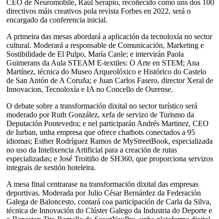
CEO de Neuromobile, Raúl Serapio, recoñecido como uns dos 100
directivos máis creativos pola revista Forbes en 2022, será o
encargado da conferencia inicial.
A primeira das mesas abordará a aplicación da tecnoloxía no sector
cultural. Moderará a responsable de Comunicación, Marketing e
Sostibilidade de El Pulpo, María Canle; e intervirán Paola
Guimerans da Aula STEAM E-textiles: O Arte en STEM; Ana
Martínez, técnica do Museo Arqueolóxico e Histórico do Castelo
de San Antón de A Coruña; e Juan Carlos Fasero, director Xeral de
Innovacion, Tecnoloxía e IA no Concello de Ourense.
O debate sobre a transformación dixital no sector turístico será
moderado por Ruth González, xefa de servizo de Turismo da
Deputación Pontevedra; e nel participarán Andrés Martinez, CEO
de Iurban, unha empresa que ofrece chatbots conectados a 95
idiomas; Esther Rodríguez Ramos de MyStreetBook, especializada
no uso da Intelixencia Artificial para a creación de rutas
especializadas; e José Troitiño de SH360, que proporciona servizos
integrais de xestión hoteleira.
A mesa final centrarase na transformación dixital das empresas
deportivas. Moderada por Julio César Bernárdez da Federación
Galega de Baloncesto, contará coa participación de Carla da Silva,
técnica de Innovación do Clúster Galego da Industria do Deporte e