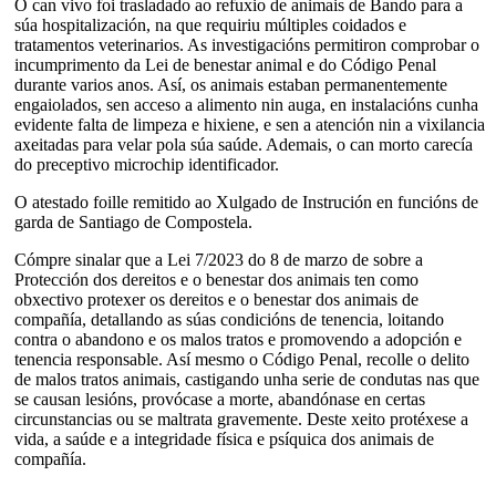
O can vivo foi trasladado ao refuxio de animais de Bando para a
súa hospitalización, na que requiriu múltiples coidados e
tratamentos veterinarios. As investigacións permitiron comprobar o
incumprimento da Lei de benestar animal e do Código Penal
durante varios anos. Así, os animais estaban permanentemente
engaiolados, sen acceso a alimento nin auga, en instalacións cunha
evidente falta de limpeza e hixiene, e sen a atención nin a vixilancia
axeitadas para velar pola súa saúde. Ademais, o can morto carecía
do preceptivo microchip identificador.
O atestado foille remitido ao Xulgado de Instrución en funcións de
garda de Santiago de Compostela.
Cómpre sinalar que a Lei 7/2023 do 8 de marzo de sobre a
Protección dos dereitos e o benestar dos animais ten como
obxectivo protexer os dereitos e o benestar dos animais de
compañía, detallando as súas condicións de tenencia, loitando
contra o abandono e os malos tratos e promovendo a adopción e
tenencia responsable. Así mesmo o Código Penal, recolle o delito
de malos tratos animais, castigando unha serie de condutas nas que
se causan lesións, provócase a morte, abandónase en certas
circunstancias ou se maltrata gravemente. Deste xeito protéxese a
vida, a saúde e a integridade física e psíquica dos animais de
compañía.