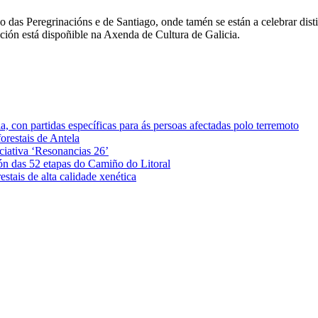
o das Peregrinacións e de Santiago, onde tamén se están a celebrar dis
ción está dispoñible na Axenda de Cultura de Galicia.
 con partidas específicas para ás persoas afectadas polo terremoto
orestais de Antela
iciativa ‘Resonancias 26’
ón das 52 etapas do Camiño do Litoral
stais de alta calidade xenética