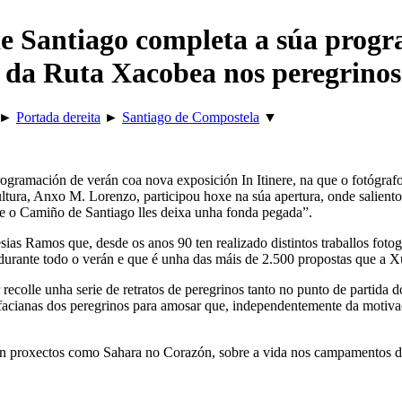
de Santiago completa a súa prog
a da Ruta Xacobea nos peregrinos
►
Portada dereita
►
Santiago de Compostela
▼
gramación de verán coa nova exposición In Itinere, na que o fotógrafo
ltura, Anxo M. Lorenzo, participou hoxe na súa apertura, onde saliento
que o Camiño de Santiago lles deixa unha fonda pegada”.
esias Ramos que, desde os anos 90 ten realizado distintos traballos foto
e durante todo o verán e que é unha das máis de 2.500 propostas que a
or recolle unha serie de retratos de peregrinos tanto no punto de parti
facianas dos peregrinos para amosar que, independentemente da motivac
can proxectos como Sahara no Corazón, sobre a vida nos campamentos de 