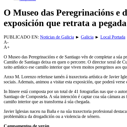
O Museo das Peregrinacións e 
exposición que retrata a pegad
PUBLICADO EN:
Noticias de Galicia
►
Galicia
►
Local Portada
A-
A+
O Museo das Peregrinacións e de Santiago vén de completar a súa pro
Camiño de Santiago deixa en quen o percorre. O director xeral de Cu
xeito artístico ese camiño interior que viven moitos peregrinos aos 
Anxo M. Lorenzo referiuse tamén á traxectoria artística de Javier Igl
sociais. Ademais, animou a visitar esta exposición, que poderá vers
In Itinere está composta por un total de 41 fotografías nas que o aut
Santiago de Compostela. A súa intención é captar coa súa cámara as 
camiño interior que as transforma á súa chegada.
Javier Iglesias naceu na Baña e na súa traxectoria profesional desta
problemática da drogadición ou a violencia de xénero.
Campamentos de verán