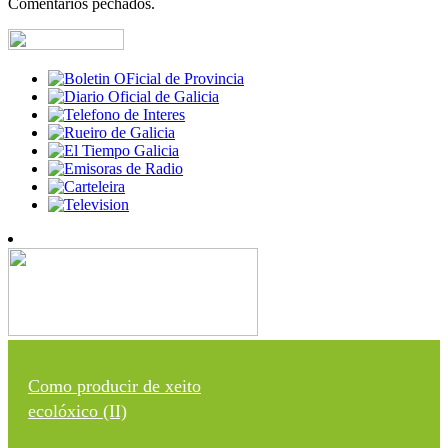
Comentarios pechados.
Como producir de xeito
ecolóxico (II)