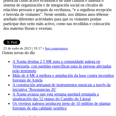
potencial como activo económico de base cultural e salienta o
sistema de organización e de integración social en círculos de
relacións persoais e grupais da veciñanza, “e a orgullosa recepción
e benvida de visitantes”. Neste sentido, nos últimos anos téñense
artellado diferentes actividades para que os visitantes poidan
participar dun xeito máis activo, como nas recollidas e colocación
dos materias florais e vexetais.
21 de xuño de 2023 | 19:17 •
Sen comentarios
Outras novas do día
A Xunta destina 2,5 M€ para a comunidade galega en
Venezuela, con partidas específicas para ás persoas afectadas
polo terremoto
Máis de 4 M€ á mellora e ampliación da base contra incendios
forestais de Antela
A construción artesanal de instrumentos musicais a través da
iniciativa ‘Resonancias 26’
A Xunta avanza que esta semana quedará rematada a
sinalización das 52 etapas do Camiño do Litoral
Os viveiros galegos producen preto de 10 millóns de plantas
forestais de alta calidade xenética