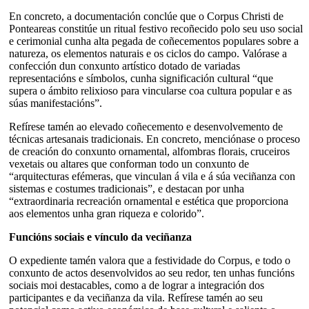
En concreto, a documentación conclúe que o Corpus Christi de
Ponteareas constitúe un ritual festivo recoñecido polo seu uso social
e cerimonial cunha alta pegada de coñecementos populares sobre a
natureza, os elementos naturais e os ciclos do campo. Valórase a
confección dun conxunto artístico dotado de variadas
representacións e símbolos, cunha significación cultural “que
supera o ámbito relixioso para vincularse coa cultura popular e as
súas manifestacións”.
Refírese tamén ao elevado coñecemento e desenvolvemento de
técnicas artesanais tradicionais. En concreto, menciónase o proceso
de creación do conxunto ornamental, alfombras florais, cruceiros
vexetais ou altares que conforman todo un conxunto de
“arquitecturas efémeras, que vinculan á vila e á súa veciñanza con
sistemas e costumes tradicionais”, e destacan por unha
“extraordinaria recreación ornamental e estética que proporciona
aos elementos unha gran riqueza e colorido”.
Funcións sociais e vínculo da veciñanza
O expediente tamén valora que a festividade do Corpus, e todo o
conxunto de actos desenvolvidos ao seu redor, ten unhas funcións
sociais moi destacables, como a de lograr a integración dos
participantes e da veciñanza da vila. Refírese tamén ao seu