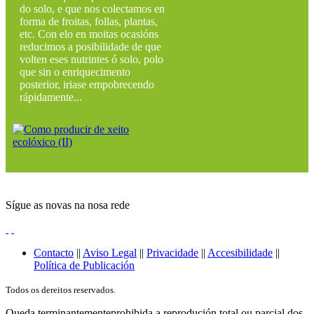
do solo, e que nos colectamos en
forma de froitas, follas, plantas,
etc. Con elo en moitas ocasións
reducimos a posibilidade de que
volten eses nutrintes ó solo, polo
que sin o enriquecimento
posterior, iriase empobrecendo
rápidamente...
Sígue as novas na nosa rede
Contacto
||
Aviso Legal
||
Privacidade
||
Accesibilidade
||
Política de Publicación
Todos os dereitos reservados.
Queda terminantementeprohibida a reprodución total ou parcial dos