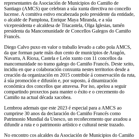
representantes da Asociación de Municipios do Camiño de
Santiago (AMCS) que celebran a súa xunta directiva no concello
lucense. A comitiva estivo encabezada polo presidente da entidade,
o alcalde de Pamplona, Enrique Maya Miranda, e a súa
vicepresidenta e alcaldesa de Triacastela, Olga Iglesias, tamén
presidenta da Mancomunidade de Concellos Galegos do Camiño
Francés.
Diego Calvo puxo en valor o traballo levado a cabo pola AMCS,
da que forman parte máis dun cento de municipios de Aragón,
Navarra, A Rioxa, Castela e León xunto con 11 concellos da
mancomunidade no tramo galego do Camiño Francés. Deste xeito,
incidiu en que a colaboración conxunta nestes territorios desde a
creación da organización en 2015 contribúe á conservación da ruta,
á súa promoción e difusión e, por suposto, á dinamización
económica dos concellos que atravesa. Por iso, apelou a seguir
compartindo proxectos para manter o éxito e o crecemento do
Camiño na actual década xacobea.
Lembrou ademais que este 2023 é especial para a AMCS ao
cumprirse 30 anos da declaración do Camiño Francés como
Patrimonio Mundial da Unesco, un recoñecemento que axudou a
difundir a ruta e o patrimonio artístico e cultural neste trazado.
No encontro cos alcaldes da Asociación de Municipios do Camiño