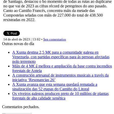
de Santiago, destacou o bo momento de todas as rutas ao duplicarse
no que vai de 2023 as cifras récord de peregrinos do ano pasado.
Canto ao Camiño Francés, concentra máis da metade das
Compostelas seladas con máis de 227.000 do total de 438.500
rexistradas en 2022.
14 de abril de 2023 | 13:02 •
Sen comentarios
Outras novas do día
A Xunta destina 2,5 M€ para a comunidade galega en
Venezuela, con partidas específicas para ás persoas afectadas
polo terremoto
Máis de 4 M€ á mellora e ampliación da base contra incendios
forestais de Antela
A construción artesanal de instrumentos musicais a través da
iniciativa ‘Resonancias 26’
A Xunta avanza que esta semana quedará rematada a
sinalización das 52 etapas do Camiño do Litoral
Os viveiros galegos producen preto de 10 millóns de plantas
forestais de alta calidade xenética
Comentarios pechados.