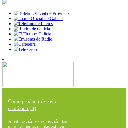
Como producir de xeito
ecolóxico (II)
A fertilización é a reposición dos
nutrintes que as plantas extraen