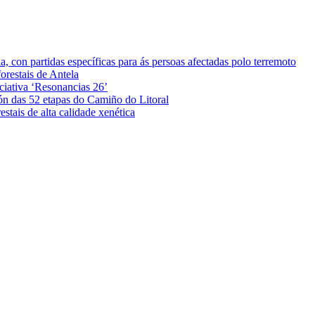
 con partidas específicas para ás persoas afectadas polo terremoto
orestais de Antela
iciativa ‘Resonancias 26’
ón das 52 etapas do Camiño do Litoral
stais de alta calidade xenética