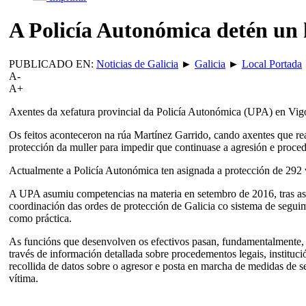
A Policía Autonómica detén un 
PUBLICADO EN:
Noticias de Galicia
►
Galicia
►
Local Portada
A-
A+
Axentes da xefatura provincial da Policía Autonómica (UPA) en Vigo
Os feitos aconteceron na rúa Martínez Garrido, cando axentes que re
protección da muller para impedir que continuase a agresión e proced
Actualmente a Policía Autonómica ten asignada a protección de 292 ví
A UPA asumiu competencias na materia en setembro de 2016, tras asin
coordinación das ordes de protección de Galicia co sistema de seguim
como práctica.
As funcións que desenvolven os efectivos pasan, fundamentalmente, po
través de información detallada sobre procedementos legais, instituci
recollida de datos sobre o agresor e posta en marcha de medidas de s
vítima.