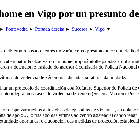
home en Vigo por un presunto del
►
Pontevedra
►
Portada dereita
►
Sucesos
►
Vigo
▼
, detiveron o pasado venres un varón como presunto autor dun delito d
alizaban patrulla observaron un home propinándolle patadas a unha mull
eron á detención e traslado do agresor á comisaría de Policía Nacional 
timas de violencia de xénero nas distintas xefaturas da unidade.
ar un protocolo de coordinación coa Xefatura Superior de Policía de Ga
ento integral nos casos de violencia de xénero (Sistema Vioxén). Poster
r desprazar medios ante avisos de episodios de violencia, en colaborac
óns de apoio…; o traslado das vítimas ao centro asistencial cando teñan
eguridade oportunas; e a adopción das medidas de protección establecid