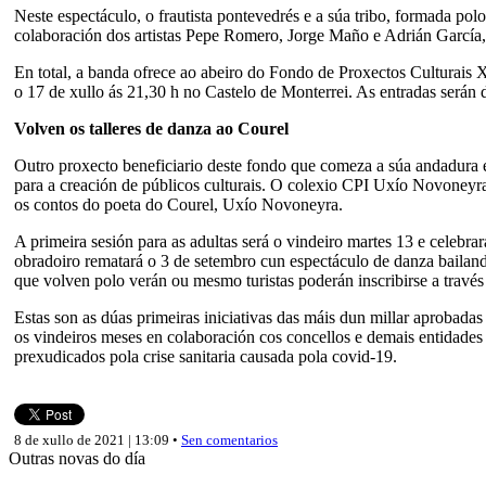
Neste espectáculo, o frautista pontevedrés e a súa tribo, formada po
colaboración dos artistas Pepe Romero, Jorge Maño e Adrián García,
En total, a banda ofrece ao abeiro do Fondo de Proxectos Culturais
o 17 de xullo ás 21,30 h no Castelo de Monterrei. As entradas serán 
Volven os talleres de danza ao Courel
Outro proxecto beneficiario deste fondo que comeza a súa andadura é 
para a creación de públicos culturais. O colexio CPI Uxío Novoneyra 
os contos do poeta do Courel, Uxío Novoneyra.
A primeira sesión para as adultas será o vindeiro martes 13 e celebra
obradoiro rematará o 3 de setembro cun espectáculo de danza bailando
que volven polo verán ou mesmo turistas poderán inscribirse a trav
Estas son as dúas primeiras iniciativas das máis dun millar aprobadas
os vindeiros meses en colaboración cos concellos e demais entidades
prexudicados pola crise sanitaria causada pola covid-19.
8 de xullo de 2021 | 13:09 •
Sen comentarios
Outras novas do día