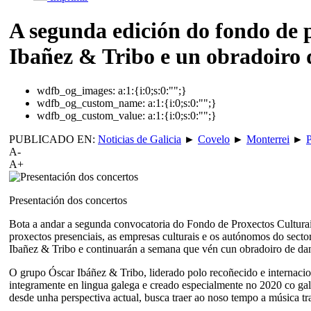
A segunda edición do fondo de 
Ibañez & Tribo e un obradoiro 
wdfb_og_images:
a:1:{i:0;s:0:"";}
wdfb_og_custom_name:
a:1:{i:0;s:0:"";}
wdfb_og_custom_value:
a:1:{i:0;s:0:"";}
PUBLICADO EN:
Noticias de Galicia
►
Covelo
►
Monterrei
►
P
A-
A+
Presentación dos concertos
Bota a andar a segunda convocatoria do Fondo de Proxectos Culturai
proxectos presenciais, as empresas culturais e os autónomos do sect
Ibañez & Tribo e continuarán a semana que vén cun obradoiro de danz
O grupo Óscar Ibáñez & Tribo, liderado polo recoñecido e internacion
integramente en lingua galega e creado especialmente no 2020 co gal
desde unha perspectiva actual, busca traer ao noso tempo a música tra