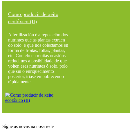
Como producir de xeito
ecolóxico (II)
A fertilización é a reposición dos
nutrintes que as plantas extraen
do solo, e que nos colectamos en
forma de froitas, follas, plantas,
etc. Con elo en moitas ocasións
reducimos a posibilidade de que
volten eses nutrintes ó solo, polo
que sin o enriquecimento
posterior, iriase empobrecendo
rápidamente...
Sígue as novas na nosa rede