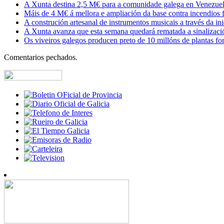
A Xunta destina 2,5 M€ para a comunidade galega en Venezuela,
Máis de 4 M€ á mellora e ampliación da base contra incendios f
A construción artesanal de instrumentos musicais a través da in
A Xunta avanza que esta semana quedará rematada a sinalizaci
Os viveiros galegos producen preto de 10 millóns de plantas fore
Comentarios pechados.