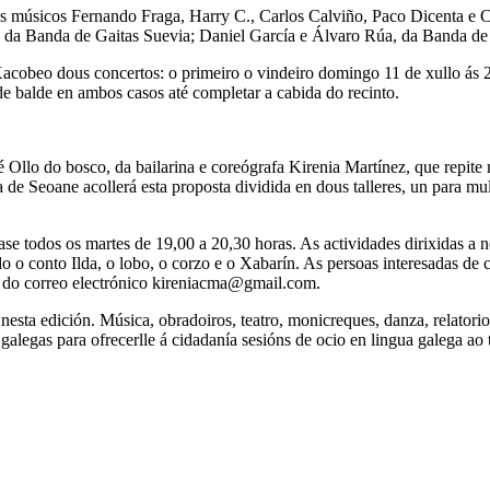
los músicos Fernando Fraga, Harry C., Carlos Calviño, Paco Dicenta e C
 da Banda de Gaitas Suevia; Daniel García e Álvaro Rúa, da Banda de G
 Xacobeo dous concertos: o primeiro o vindeiro domingo 11 de xullo ás 
de balde en ambos casos até completar a cabida do recinto.
Ollo do bosco, da bailarina e coreógrafa Kirenia Martínez, que repite n
de Seoane acollerá esta proposta dividida en dous talleres, un para mu
rase todos os martes de 19,00 a 20,30 horas. As actividades dirixidas a
 o conto Ilda, o lobo, o corzo e o Xabarín. As persoas interesadas de 
és do correo electrónico kireniacma@gmail.com.
 nesta edición. Música, obradoiros, teatro, monicreques, danza, relator
 galegas para ofrecerlle á cidadanía sesións de ocio en lingua galega 