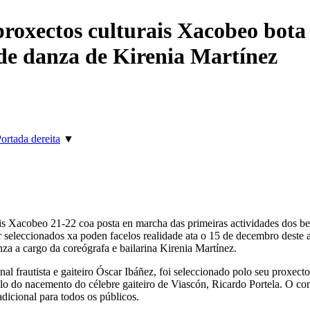
proxectos culturais Xacobeo bota
de danza de Kirenia Martínez
ortada dereita
▼
s Xacobeo 21-22 coa posta en marcha das primeiras actividades dos ben
or seleccionados xa poden facelos realidade ata o 15 de decembro deste
a a cargo da coreógrafa e bailarina Kirenia Martínez.
al frautista e gaiteiro Óscar Ibáñez, foi seleccionado polo seu proxect
lo do nacemento do célebre gaiteiro de Viascón, Ricardo Portela. O con
dicional para todos os públicos.