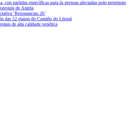
 con partidas específicas para ás persoas afectadas polo terremoto
orestais de Antela
iciativa ‘Resonancias 26’
ón das 52 etapas do Camiño do Litoral
stais de alta calidade xenética