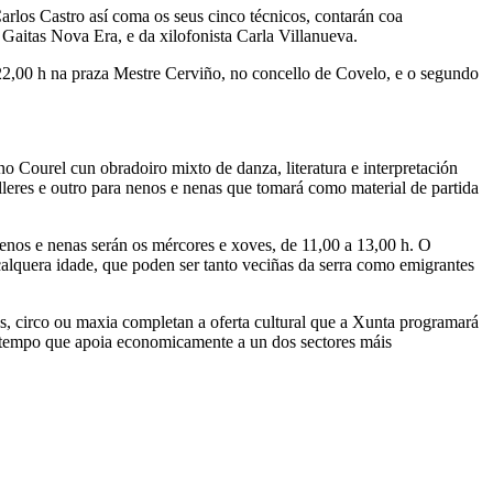
arlos Castro así coma os seus cinco técnicos, contarán coa
aitas Nova Era, e da xilofonista Carla Villanueva.
22,00 h na praza Mestre Cerviño, no concello de Covelo, e o segundo
o Courel cun obradoiro mixto de danza, literatura e interpretación
lleres e outro para nenos e nenas que tomará como material de partida
 nenos e nenas serán os mércores e xoves, de 11,00 a 13,00 h. O
calquera idade, que poden ser tanto veciñas da serra como emigrantes
ios, circo ou maxia completan a oferta cultural que a Xunta programará
ao tempo que apoia economicamente a un dos sectores máis