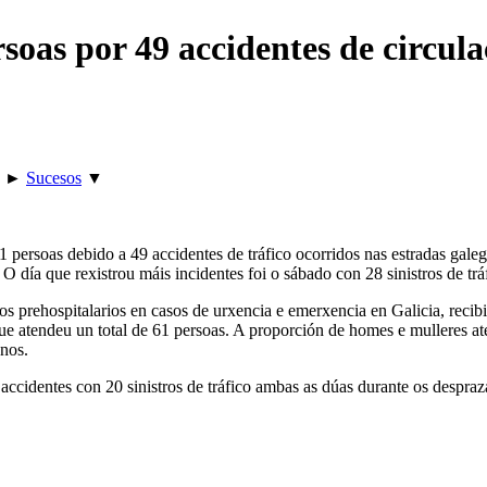
rsoas por 49 accidentes de circul
►
Sucesos
▼
61 persoas debido a 49 accidentes de tráfico ocorridos nas estradas ga
O día que rexistrou máis incidentes foi o sábado con 28 sinistros de trá
s prehospitalarios en casos de urxencia e emerxencia en Galicia, recibi
1 que atendeu un total de 61 persoas. A proporción de homes e mulleres
anos.
accidentes con 20 sinistros de tráfico ambas as dúas durante os despraz