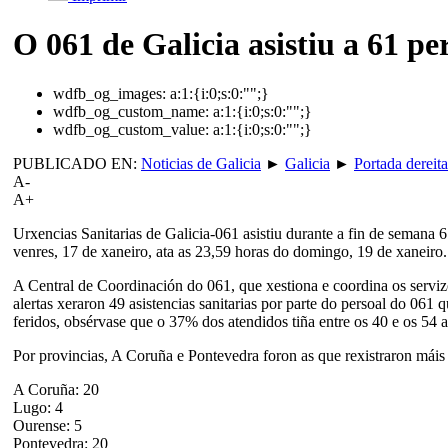
O 061 de Galicia asistiu a 61 pe
wdfb_og_images:
a:1:{i:0;s:0:"";}
wdfb_og_custom_name:
a:1:{i:0;s:0:"";}
wdfb_og_custom_value:
a:1:{i:0;s:0:"";}
PUBLICADO EN:
Noticias de Galicia
►
Galicia
►
Portada dereita
A-
A+
Urxencias Sanitarias de Galicia-061 asistiu durante a fin de semana 
venres, 17 de xaneiro, ata as 23,59 horas do domingo, 19 de xaneiro. 
A Central de Coordinación do 061, que xestiona e coordina os servizo
alertas xeraron 49 asistencias sanitarias por parte do persoal do 06
feridos, obsérvase que o 37% dos atendidos tiña entre os 40 e os 54 
Por provincias, A Coruña e Pontevedra foron as que rexistraron máis 
A Coruña: 20
Lugo: 4
Ourense: 5
Pontevedra: 20