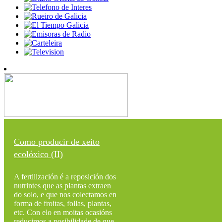
Como producir de xeito
ecolóxico (II)
A fertilización é a reposición dos
nutrintes que as plantas extraen
do solo, e que nos colectamos en
forma de froitas, follas, plantas,
etc. Con elo en moitas ocasións
reducimos a posibilidade de que