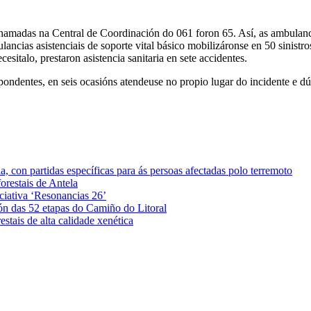
hamadas na Central de Coordinación do 061 foron 65. Así, as ambulancia
lancias asistenciais de soporte vital básico mobilizáronse en 50 sinistr
esitalo, prestaron asistencia sanitaria en sete accidentes.
spondentes, en seis ocasións atendeuse no propio lugar do incidente e dú
 con partidas específicas para ás persoas afectadas polo terremoto
orestais de Antela
iciativa ‘Resonancias 26’
ón das 52 etapas do Camiño do Litoral
stais de alta calidade xenética