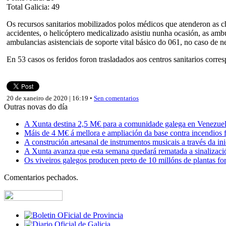
Total Galicia: 49
Os recursos sanitarios mobilizados polos médicos que atenderon as c
accidentes, o helicóptero medicalizado asistiu nunha ocasión, as ambu
ambulancias asistenciais de soporte vital básico do 061, no caso de nec
En 53 casos os feridos foron trasladados aos centros sanitarios corre
20 de xaneiro de 2020 | 16:19 •
Sen comentarios
Outras novas do día
A Xunta destina 2,5 M€ para a comunidade galega en Venezuela,
Máis de 4 M€ á mellora e ampliación da base contra incendios f
A construción artesanal de instrumentos musicais a través da in
A Xunta avanza que esta semana quedará rematada a sinalizaci
Os viveiros galegos producen preto de 10 millóns de plantas fore
Comentarios pechados.