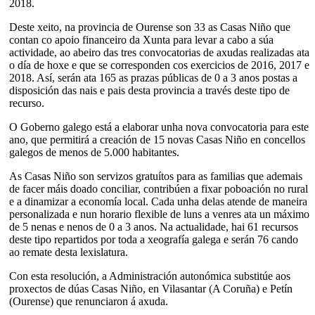
2018.
Deste xeito, na provincia de Ourense son 33 as Casas Niño que
contan co apoio financeiro da Xunta para levar a cabo a súa
actividade, ao abeiro das tres convocatorias de axudas realizadas ata
o día de hoxe e que se corresponden cos exercicios de 2016, 2017 e
2018. Así, serán ata 165 as prazas públicas de 0 a 3 anos postas a
disposición das nais e pais desta provincia a través deste tipo de
recurso.
O Goberno galego está a elaborar unha nova convocatoria para este
ano, que permitirá a creación de 15 novas Casas Niño en concellos
galegos de menos de 5.000 habitantes.
As Casas Niño son servizos gratuítos para as familias que ademais
de facer máis doado conciliar, contribúen a fixar poboación no rural
e a dinamizar a economía local. Cada unha delas atende de maneira
personalizada e nun horario flexible de luns a venres ata un máximo
de 5 nenas e nenos de 0 a 3 anos. Na actualidade, hai 61 recursos
deste tipo repartidos por toda a xeografía galega e serán 76 cando
ao remate desta lexislatura.
Con esta resolución, a Administración autonómica substitúe aos
proxectos de dúas Casas Niño, en Vilasantar (A Coruña) e Petín
(Ourense) que renunciaron á axuda.