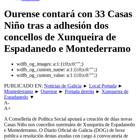
Ourense contará con 33 Casas
Niño tras a adhesión dos
concellos de Xunqueira de
Espadanedo e Montederramo
wdfb_og_images:
a:1:{i:0;s:0:"";}
wdfb_og_custom_name:
a:1:{i:0;s:0:"";}
wdfb_og_custom_value:
a:1:{i:0;s:0:"";}
PUBLICADO EN:
Noticias de Galicia
►
Local Portada
►
Montederramo
►
Ourense
►
Portada dereita
►
Xunqueira de
Espadanedo
▼
A-
A+
A Consellería de Política Social apoiará a creación de dúas novas
Casas Niño nos concellos ourensáns de Xunqueira de Espadanedo
e Montederramo. O Diario Oficial de Galicia (DOG) de hoxe
publica a resolución destas axudas con cargo á convocatoria de