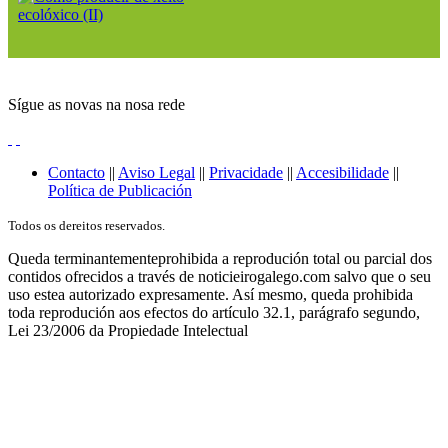
Sígue as novas na nosa rede
Contacto
||
Aviso Legal
||
Privacidade
||
Accesibilidade
||
Política de Publicación
Todos os dereitos reservados.
Queda terminantementeprohibida a reprodución total ou parcial dos
contidos ofrecidos a través de noticieirogalego.com salvo que o seu
uso estea autorizado expresamente. Así mesmo, queda prohibida
toda reprodución aos efectos do artículo 32.1, parágrafo segundo,
Lei 23/2006 da Propiedade Intelectual