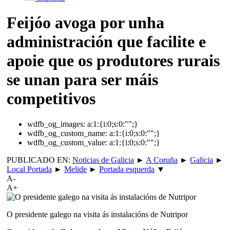
Feijóo avoga por unha
administración que facilite e
apoie que os produtores rurais
se unan para ser máis
competitivos
wdfb_og_images:
a:1:{i:0;s:0:"";}
wdfb_og_custom_name:
a:1:{i:0;s:0:"";}
wdfb_og_custom_value:
a:1:{i:0;s:0:"";}
PUBLICADO EN:
Noticias de Galicia
►
A Coruña
►
Galicia
►
Local Portada
►
Melide
►
Portada esquerda
▼
A-
A+
O presidente galego na visita ás instalacións de Nutripor