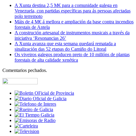
A Xunta destina 2,5 M€ para a comunidade galega en
Venezuela, con partidas específicas para ás persoas afectadas
polo terremoto
Máis de 4 M€ á mellora e ampliación da base contra incendios
forestais de Antela
A construción artesanal de instrumentos musicais a través da
iniciativa ‘Resonancias 26’
A Xunta avanza que esta semana quedará rematada a
sinalización das 52 etapas do Camiño do Litoral
Os viveiros galegos producen preto de 10 millóns de plantas
forestais de alta calidade xenética
Comentarios pechados.