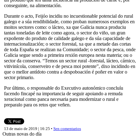
conseguinte, na alimentación.
Durante o acto, Feijóo incidiu no incuestionable potencial do rural
galego e a súa rendibilidade, como proban numerosos exemplos en
moitos sectores como: o lácteo, xa que Galicia nunca produciu
tantas toneladas de leite como agora, o sector do viño, un gran
expoñente do produto de calidade galego e da súa capacidade de
internacionalización; o sector forestal, xa que a metade das cortas
de toda España se realizan na Comunidade; o sector da pesca, onde
Galicia segue sendo a primeira rexión europea nesta materia; ou o
sector da conserva. “Temos un sector rural -forestal, lácteo, cárnico,
vitivinícola, conserveiro e de pesca moi potente”, dixo incidindo en
que o mellor antídoto contra a despoboación é poñer en valor o
sector primario.
Por último, o responsable do Executivo autonómico concluíu
facendo fincapé na importancia de seguir apoiando a remuda
xeracional como panca necesaria para modernizar o rural e
preparalo para os retos que veñen.
13 de maio de 2019 | 16:25 •
Sen comentarios
Outras novas do día