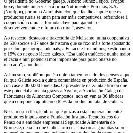
O presidente do Goberno galego, Alberto Núñez Feijóo, avogou
hoxe, durante unha visita á firma Nutrimentos Porcinos, S.A.
(Nutripor), por unha Administración que facilite e apoie que os
produtores rurais se unan para ser máis competitivos, referíndose á
cooperación como “a fórmula clave para garantir o
desenvolvemento e o futuro do rural”, aseverou.
Ao respecto, destacou a traxectoria de Melisanto, unha cooperativa
de 630 socios e 37 anos de historia que se fixo máis forte apostando
por Clun que agrupa, ademais, a Feiraco e Irmandiños, xestionando
o 15% do negocio lácteo galego. “Esa unión tradúcese nunha maior
eficacia e nun potencial moi importante para posicionarse no
mercado”, abundou.
Así mesmo, subliñou que é a unión tamén no eido dos pensos a que
fai que Galicia sexa a quinta comunidade en produción de España,
con case 3.000.000 toneladas. O presidente da Xunta afirmou que
este potencial aumenta grazas a Agafac, a Asociación Galega de
Fabricantes de Alimentos Compostos; non en van as 36 fábricas
que a compoñen aglutinan o 85% da produción total de Galicia.
Nesta mesma liña, lembrou que grazas a esta cooperación entre
produtores impulsouse a Fundación Instituto Tecnolóxicos do
Penso ou a entidade empresarial Seguridade Alimentaria do
Noroeste, de xeito que Galicia ofrece as máximas garantías sobre
un produto que ten tanta incidencia na produción de carne e, por