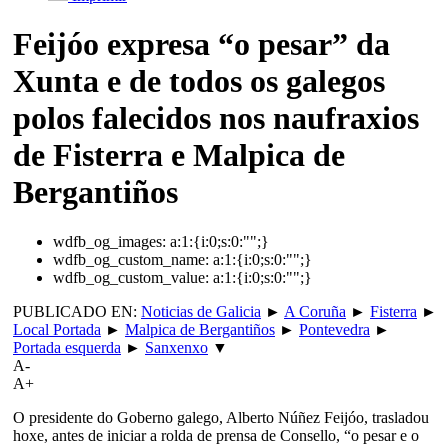
Feijóo expresa “o pesar” da
Xunta e de todos os galegos
polos falecidos nos naufraxios
de Fisterra e Malpica de
Bergantiños
wdfb_og_images:
a:1:{i:0;s:0:"";}
wdfb_og_custom_name:
a:1:{i:0;s:0:"";}
wdfb_og_custom_value:
a:1:{i:0;s:0:"";}
PUBLICADO EN:
Noticias de Galicia
►
A Coruña
►
Fisterra
►
Local Portada
►
Malpica de Bergantiños
►
Pontevedra
►
Portada esquerda
►
Sanxenxo
▼
A-
A+
O presidente do Goberno galego, Alberto Núñez Feijóo, trasladou
hoxe, antes de iniciar a rolda de prensa de Consello, “o pesar e o