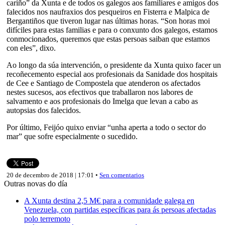
cariño” da Xunta e de todos os galegos aos familiares e amigos dos
falecidos nos naufraxios dos pesqueiros en Fisterra e Malpica de
Bergantiños que tiveron lugar nas últimas horas. “Son horas moi
difíciles para estas familias e para o conxunto dos galegos, estamos
conmocionados, queremos que estas persoas saiban que estamos
con eles”, dixo.
Ao longo da súa intervención, o presidente da Xunta quixo facer un
recoñecemento especial aos profesionais da Sanidade dos hospitais
de Cee e Santiago de Compostela que atenderon os afectados
nestes sucesos, aos efectivos que traballaron nos labores de
salvamento e aos profesionais do Imelga que levan a cabo as
autopsias dos falecidos.
Por último, Feijóo quixo enviar “unha aperta a todo o sector do
mar” que sofre especialmente o sucedido.
20 de decembro de 2018 | 17:01 •
Sen comentarios
Outras novas do día
A Xunta destina 2,5 M€ para a comunidade galega en
Venezuela, con partidas específicas para ás persoas afectadas
polo terremoto