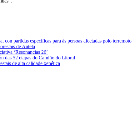
tías”.
 con partidas específicas para ás persoas afectadas polo terremoto
orestais de Antela
iciativa ‘Resonancias 26’
ón das 52 etapas do Camiño do Litoral
stais de alta calidade xenética