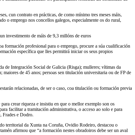
ses, cun contrato en prácticas, de como mínimo tres meses máis,
do o emprego nos concellos galegos, especialmente os do rural,
un investimento de máis de 9,3 millóns de euros
 coa formación profesional para o emprego, procure a súa cualificación
mación específica que lles permitirá iniciar os seus propios
da de Integración Social de Galicia (Risga); mulleres; vítimas da
 maiores de 45 anos; persoas sen titulación universitaria ou de FP de
starán relacionadas, de ser o caso, coa titulación ou formación previa
ara crear riqueza e insistiu en que o mellor exemplo son os
a facilitar a tramitación administrativa, o acceso ao solo e para
e, Frades e Dodro.
ado territorial da Xunta na Coruña, Ovidio Rodeiro, destacou o
o tamén afirmou que “a formación nestes obradoiros debe ser un aval