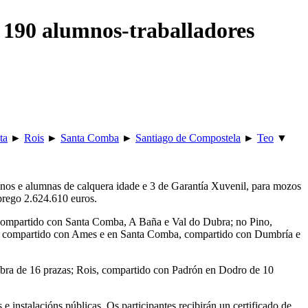
 190 alumnos-traballadores
ta
►
Rois
►
Santa Comba
►
Santiago de Compostela
►
Teo
▼
mnos e alumnas de calquera idade e 3 de Garantía Xuvenil, para mozos
mprego 2.624.610 euros.
, compartido con Santa Comba, A Baña e Val do Dubra; no Pino,
a, compartido con Ames e en Santa Comba, compartido con Dumbría e
ubra de 16 prazas; Rois, compartido con Padrón en Dodro de 10
 instalacións públicas. Os participantes recibirán un certificado de