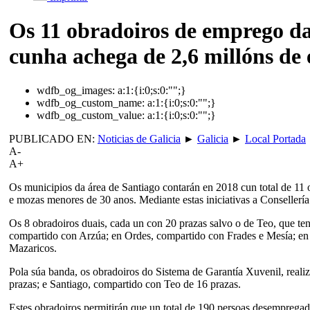
Os 11 obradoiros de emprego d
cunha achega de 2,6 millóns de 
wdfb_og_images:
a:1:{i:0;s:0:"";}
wdfb_og_custom_name:
a:1:{i:0;s:0:"";}
wdfb_og_custom_value:
a:1:{i:0;s:0:"";}
PUBLICADO EN:
Noticias de Galicia
►
Galicia
►
Local Portada
A-
A+
Os municipios da área de Santiago contarán en 2018 cun total de 11 
e mozas menores de 30 anos. Mediante estas iniciativas a Consellerí
Os 8 obradoiros duais, cada un con 20 prazas salvo o de Teo, que t
compartido con Arzúa; en Ordes, compartido con Frades e Mesía; e
Mazaricos.
Pola súa banda, os obradoiros do Sistema de Garantía Xuvenil, rea
prazas; e Santiago, compartido con Teo de 16 prazas.
Estes obradoiros permitirán que un total de 190 persoas desempregadas