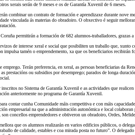
oiros xerais serán de 9 meses e os de Garantía Xuvenil de 6 meses.
derán combinar un contrato de formación e aprendizaxe durante nove me
ade vinculada ás materias do obradoiro. O obxectivo é seguir melloran
ratación.
 Coruña permitirán a formación de 682 alumnos-traballadores, grazas a 
rvizos de interese xeral e social que posibiliten un traballo que, xunto
ión impulsa tamén o emprendemento, xa que os beneficiarios recibirán for
e emprego. Terán preferencia, en xeral, as persoas beneficiarias da Ren
 as prestacións ou subsidios por desemprego; parados de longa duración;
ocial.
inscritos no Sistema de Garantía Xuvenil e as actividades que realicen e
ención anteriormente no programa de Garantía Xuvenil.
para contar cunha Comunidade máis competitiva e con máis capacidade p
ón empresarial na que a administración autonómica e local colaboran par
o, son concellos emprendedores e obtiveron un obradoiro, Ordes, Melid
ellora que os alumnos realizarán en varios edificios públicos, o deleg
raballo de calidade, estables e coa mirada posta no futuro”. O delegad