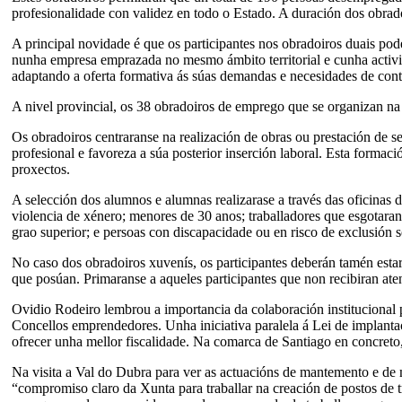
profesionalidade con validez en todo o Estado. A duración dos obrad
A principal novidade é que os participantes nos obradoiros duais po
nunha empresa emprazada no mesmo ámbito territorial e cunha activid
adaptando a oferta formativa ás súas demandas e necesidades de cont
A nivel provincial, os 38 obradoiros de emprego que se organizan na
Os obradoiros centraranse na realización de obras ou prestación de se
profesional e favoreza a súa posterior inserción laboral. Esta formac
proxectos.
A selección dos alumnos e alumnas realizarase a través das oficinas d
violencia de xénero; menores de 30 anos; traballadores que esgotaran
grao superior; e persoas con discapacidade ou en risco de exclusión s
No caso dos obradoiros xuvenís, os participantes deberán tamén estar 
que posúan. Primaranse a aqueles participantes que non recibiran at
Ovidio Rodeiro lembrou a importancia da colaboración institucional 
Concellos emprendedores. Unha iniciativa paralela á Lei de implantaci
ofrecer unha mellor fiscalidade. Na comarca de Santiago en concret
Na visita a Val do Dubra para ver as actuacións de mantemento e de m
“compromiso claro da Xunta para traballar na creación de postos de t