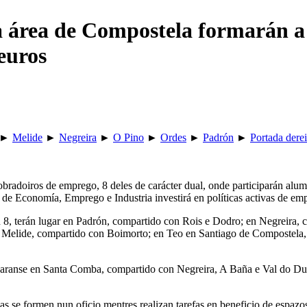
a área de Compostela formarán a
euros
►
Melide
►
Negreira
►
O Pino
►
Ordes
►
Padrón
►
Portada derei
obradoiros de emprego, 8 deles de carácter dual, onde participarán alu
a de Economía, Emprego e Industria investirá en políticas activas de e
en 8, terán lugar en Padrón, compartido con Rois e Dodro; en Negreira
n Melide, compartido con Boimorto; en Teo en Santiago de Compostel
lizaranse en Santa Comba, compartido con Negreira, A Baña e Val do D
 se formen nun oficio mentres realizan tarefas en beneficio de espazos e