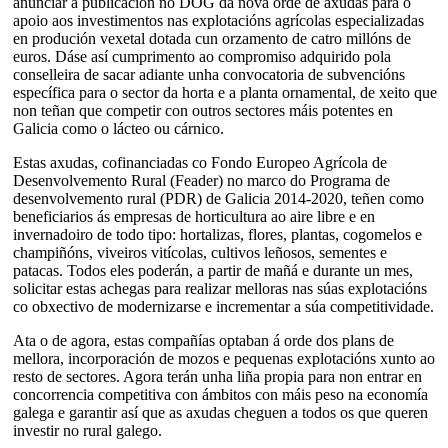
anunciar a publicación no DOG da nova orde de axudas para o
apoio aos investimentos nas explotacións agrícolas especializadas
en produción vexetal dotada cun orzamento de catro millóns de
euros. Dáse así cumprimento ao compromiso adquirido pola
conselleira de sacar adiante unha convocatoria de subvencións
específica para o sector da horta e a planta ornamental, de xeito que
non teñan que competir con outros sectores máis potentes en
Galicia como o lácteo ou cárnico.
Estas axudas, cofinanciadas co Fondo Europeo Agrícola de
Desenvolvemento Rural (Feader) no marco do Programa de
desenvolvemento rural (PDR) de Galicia 2014-2020, teñen como
beneficiarios ás empresas de horticultura ao aire libre e en
invernadoiro de todo tipo: hortalizas, flores, plantas, cogomelos e
champiñóns, viveiros vitícolas, cultivos leñosos, sementes e
patacas. Todos eles poderán, a partir de mañá e durante un mes,
solicitar estas achegas para realizar melloras nas súas explotacións
co obxectivo de modernizarse e incrementar a súa competitividade.
Ata o de agora, estas compañías optaban á orde dos plans de
mellora, incorporación de mozos e pequenas explotacións xunto ao
resto de sectores. Agora terán unha liña propia para non entrar en
concorrencia competitiva con ámbitos con máis peso na economía
galega e garantir así que as axudas cheguen a todos os que queren
investir no rural galego.