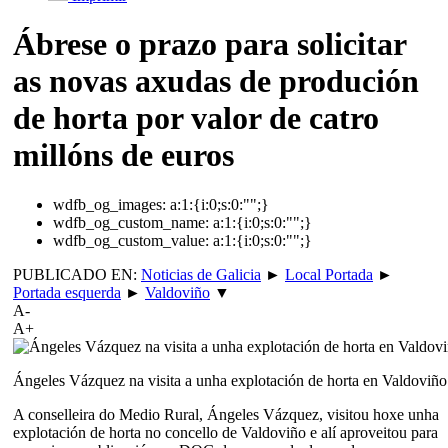
Ábrese o prazo para solicitar
as novas axudas de produción
de horta por valor de catro
millóns de euros
wdfb_og_images:
a:1:{i:0;s:0:"";}
wdfb_og_custom_name:
a:1:{i:0;s:0:"";}
wdfb_og_custom_value:
a:1:{i:0;s:0:"";}
PUBLICADO EN:
Noticias de Galicia
►
Local Portada
►
Portada esquerda
►
Valdoviño
▼
A-
A+
Ángeles Vázquez na visita a unha explotación de horta en Valdoviño
A conselleira do Medio Rural, Ángeles Vázquez, visitou hoxe unha
explotación de horta no concello de Valdoviño e alí aproveitou para