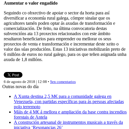
Aumentar o valor engadido
Seguindo co obxectivo de apoiar o sector da horta para así
diversificar a economía rural galega, cómpre sinalar que os
agricultores tamén poden optar ás axudas de transformación e
comercialización. De feito, na última convocatoria destas
subvencións ata 13 proxectos relacionados con este ámbito
resultaron beneficiarios para emprender ou mellorar os seus
proxectos de venta e transformación e incrementar deste xeito o
valor das súas producións. Estas 13 iniciativas mobilizarán preto de
6 millóns de euros no rural galego, para os que teñen asignada unha
axuda de 1,8 millóns.
6 de agosto de 2018 | 12:08 •
Sen comentarios
Outras novas do día
A Xunta destina 2,5 M€ para a comunidade galega en
Venezuela, con partidas específicas para ás persoas afectadas
polo terremoto
Máis de 4 M€ á mellora e ampliación da base contra incendios
forestais de Antela
A construción artesanal de instrumentos musicais a través da
iniciativa ‘Resonancias 26’