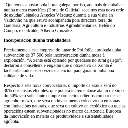
“Queremos apostar pola horta galega, por iso, ademais de traballar
nunha marca específica (Horta de Galicia), sacamos esta nova orde
de axudas”, sinalou Ángeles Vázquez durante a súa visita en
Valdoviño na que estivo acompañada pola directora xeral de
Gandaría, Agricultura e Industrias Agroalimentarias, Belén do
Campo, e o alcalde, Alberto González.
Incorporación dunha traballadora
Precisamente a esta empresa do lugar de Poi foille aprobada unha
subvención de 37.500 pola incorporación dunha moza á
explotación. “A xente está optando por quedarse no rural galego”,
declarou a conselleira e engadiu que o obxectivo da Xunta é
facilitarlle todos os servizos e atención para garantir unha boa
calidade de vida.
Respecto a esta nova convocatoria, o importe da axuda será do
30% dos custos elixibles, que poderá incrementarse ata un máximo
do 50% se o solicitante cumpre con certos criterios como o de ser
agricultor mozo, que sexa un investimento colectivo ou en zonas
con limitacións naturais, que sexa un cultivo en ecolóxico ou que as
operacións estean subvencionadas no marco da Axencia Europea
da Innovación en materia de produtividade e sustentabilidade
agrícola.