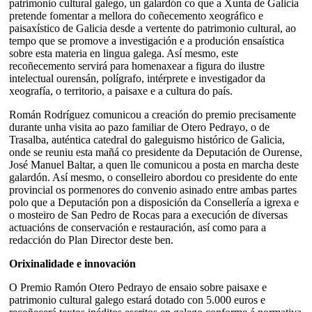
patrimonio cultural galego, un galardón co que a Xunta de Galicia
pretende fomentar a mellora do coñecemento xeográfico e
paisaxístico de Galicia desde a vertente do patrimonio cultural, ao
tempo que se promove a investigación e a produción ensaística
sobre esta materia en lingua galega. Así mesmo, este
recoñecemento servirá para homenaxear a figura do ilustre
intelectual ourensán, polígrafo, intérprete e investigador da
xeografía, o territorio, a paisaxe e a cultura do país.
Román Rodríguez comunicou a creación do premio precisamente
durante unha visita ao pazo familiar de Otero Pedrayo, o de
Trasalba, auténtica catedral do galeguismo histórico de Galicia,
onde se reuniu esta mañá co presidente da Deputación de Ourense,
José Manuel Baltar, a quen lle comunicou a posta en marcha deste
galardón. Así mesmo, o conselleiro abordou co presidente do ente
provincial os pormenores do convenio asinado entre ambas partes
polo que a Deputación pon a disposición da Consellería a igrexa e
o mosteiro de San Pedro de Rocas para a execución de diversas
actuacións de conservación e restauración, así como para a
redacción do Plan Director deste ben.
Orixinalidade e innovación
O Premio Ramón Otero Pedrayo de ensaio sobre paisaxe e
patrimonio cultural galego estará dotado con 5.000 euros e