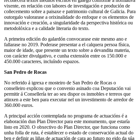
recoñecerá textos inéditos escritos en galego conforme á normativa
vixente, en relación con labores de investigación e produción de
coñecemento sobre a paisaxe e patrimonio cultural de Galicia. Para
outorgalo valorarase a orixinalidade do enfoque e os elementos de
innovación e creación, a singularidade da perspectiva histórica ou
metodolóxica e a calidade literaria do texto.
A primeira edición do galardón convocarase este mesmo ano e
fallarase no 2019. Poderase presentar a el calquera persoa física,
maior de idade, que presente un texto sobre a devandita materia,
con carácter divulgativo, e cunha extensión entre os 150.000 e
450.000 caracteres, incluíndo espazos.
San Pedro de Rocas
No referido á igrexa e mosteiro de San Pedro de Rocas o
conselleiro explicou que o convenio asinado coa Deputación vai
permitir á Consellería ter ao seu dispor os inmobles e terreos que
atinxen a este ben para executar nel un investimento de arredor de
360.000 euros.
A principal acción contemplada no programa de actuacións é a
elaboración dun Plan Director para este monumento, que estaría
listo en 2020. O obxectivo do Plan Director, que funciona como
unha folla de ruta, é establecer o estado de conservación actual do
ben e definir as liñas de actuación de cara ao futuro no eido da súa