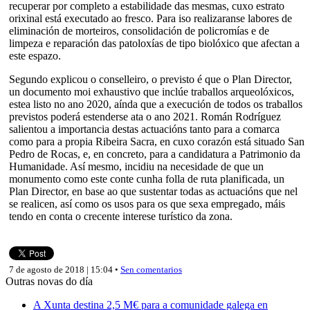
recuperar por completo a estabilidade das mesmas, cuxo estrato
orixinal está executado ao fresco. Para iso realizaranse labores de
eliminación de morteiros, consolidación de policromías e de
limpeza e reparación das patoloxías de tipo biolóxico que afectan a
este espazo.
Segundo explicou o conselleiro, o previsto é que o Plan Director,
un documento moi exhaustivo que inclúe traballos arqueolóxicos,
estea listo no ano 2020, aínda que a execución de todos os traballos
previstos poderá estenderse ata o ano 2021. Román Rodríguez
salientou a importancia destas actuacións tanto para a comarca
como para a propia Ribeira Sacra, en cuxo corazón está situado San
Pedro de Rocas, e, en concreto, para a candidatura a Patrimonio da
Humanidade. Así mesmo, incidiu na necesidade de que un
monumento como este conte cunha folla de ruta planificada, un
Plan Director, en base ao que sustentar todas as actuacións que nel
se realicen, así como os usos para os que sexa empregado, máis
tendo en conta o crecente interese turístico da zona.
7 de agosto de 2018 | 15:04 •
Sen comentarios
Outras novas do día
A Xunta destina 2,5 M€ para a comunidade galega en