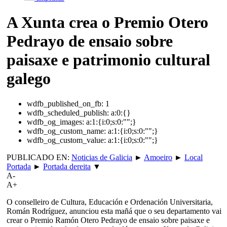
A Xunta crea o Premio Otero
Pedrayo de ensaio sobre
paisaxe e patrimonio cultural
galego
wdfb_published_on_fb:
1
wdfb_scheduled_publish:
a:0:{}
wdfb_og_images:
a:1:{i:0;s:0:"";}
wdfb_og_custom_name:
a:1:{i:0;s:0:"";}
wdfb_og_custom_value:
a:1:{i:0;s:0:"";}
PUBLICADO EN:
Noticias de Galicia
►
Amoeiro
►
Local
Portada
►
Portada dereita
▼
A-
A+
O conselleiro de Cultura, Educación e Ordenación Universitaria,
Román Rodríguez, anunciou esta mañá que o seu departamento vai
crear o Premio Ramón Otero Pedrayo de ensaio sobre paisaxe e