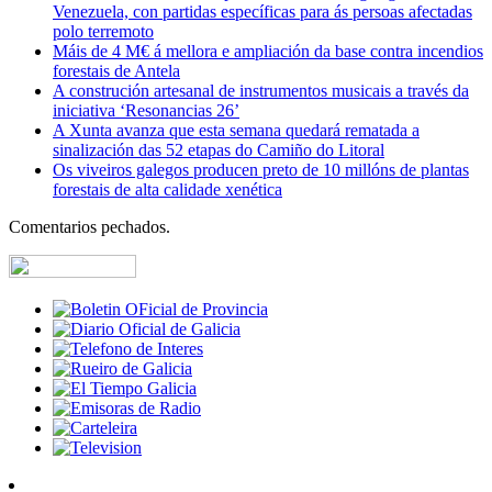
Venezuela, con partidas específicas para ás persoas afectadas
polo terremoto
Máis de 4 M€ á mellora e ampliación da base contra incendios
forestais de Antela
A construción artesanal de instrumentos musicais a través da
iniciativa ‘Resonancias 26’
A Xunta avanza que esta semana quedará rematada a
sinalización das 52 etapas do Camiño do Litoral
Os viveiros galegos producen preto de 10 millóns de plantas
forestais de alta calidade xenética
Comentarios pechados.