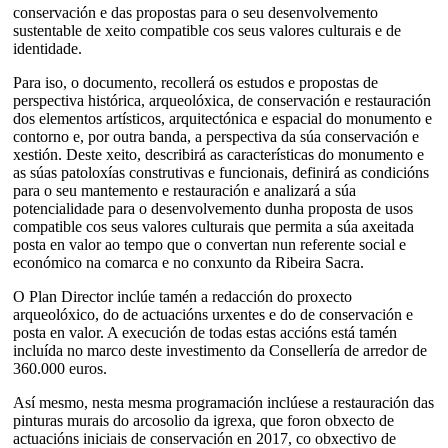
conservación e das propostas para o seu desenvolvemento
sustentable de xeito compatible cos seus valores culturais e de
identidade.
Para iso, o documento, recollerá os estudos e propostas de
perspectiva histórica, arqueolóxica, de conservación e restauración
dos elementos artísticos, arquitectónica e espacial do monumento e
contorno e, por outra banda, a perspectiva da súa conservación e
xestión. Deste xeito, describirá as características do monumento e
as súas patoloxías construtivas e funcionais, definirá as condicións
para o seu mantemento e restauración e analizará a súa
potencialidade para o desenvolvemento dunha proposta de usos
compatible cos seus valores culturais que permita a súa axeitada
posta en valor ao tempo que o convertan nun referente social e
económico na comarca e no conxunto da Ribeira Sacra.
O Plan Director inclúe tamén a redacción do proxecto
arqueolóxico, do de actuacións urxentes e do de conservación e
posta en valor. A execución de todas estas accións está tamén
incluída no marco deste investimento da Consellería de arredor de
360.000 euros.
Así mesmo, nesta mesma programación inclúese a restauración das
pinturas murais do arcosolio da igrexa, que foron obxecto de
actuacións iniciais de conservación en 2017, co obxectivo de