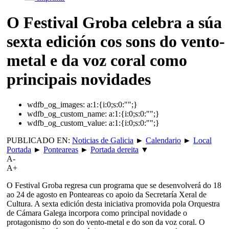
O Festival Groba celebra a súa
sexta edición cos sons do vento-
metal e da voz coral como
principais novidades
wdfb_og_images:
a:1:{i:0;s:0:"";}
wdfb_og_custom_name:
a:1:{i:0;s:0:"";}
wdfb_og_custom_value:
a:1:{i:0;s:0:"";}
PUBLICADO EN:
Noticias de Galicia
►
Calendario
►
Local
Portada
►
Ponteareas
►
Portada dereita
▼
A-
A+
O Festival Groba regresa cun programa que se desenvolverá do 18
ao 24 de agosto en Ponteareas co apoio da Secretaría Xeral de
Cultura. A sexta edición desta iniciativa promovida pola Orquestra
de Cámara Galega incorpora como principal novidade o
protagonismo do son do vento-metal e do son da voz coral. O