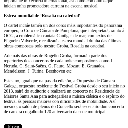
importante traxectoria internacional, así como con outros que
inician unha prometedora carreira na escena musical.
Estrea mundial de ‘Rosalía na catedral’
O cartel inclúe tamén un dos coros máis importantes do panorama
europeo, o Coro de Cámara de Pamplona, que interpretará, xunto á
OCG, a emblemática cantata Cantigas de mar, con textos de
Filgueira Valverde, e realizará a estrea mundial dunha das últimas
obras compostas polo mestre Groba, Rosalía na catedral.
Ademais das obras de Rogelio Groba, formarán parte dos
repertorios dos concertos de cada noite compositores como J.
Neruda, C. Saint-Saëns, G. Faure, Mozart, E. Granados,
Mendelsson, J. Turina, Beethoven etc.
Este ano, igual que na pasada edición, a Orquestra de Cámara
Galega, orquestra residente do Festival Groba desde o seu inicio no
2013, sairá do auditorio e realizará un concerto na Residencia de
Maiores Santa Ana para achegarlles a música clásica e o espírito do
festival ás persoas maiores con dificultades de mobilidade. Así
mesmo, o salón de plenos do Concello será escenario dun concerto
de cámara co gallo do 120 aniversario da sede municipal.