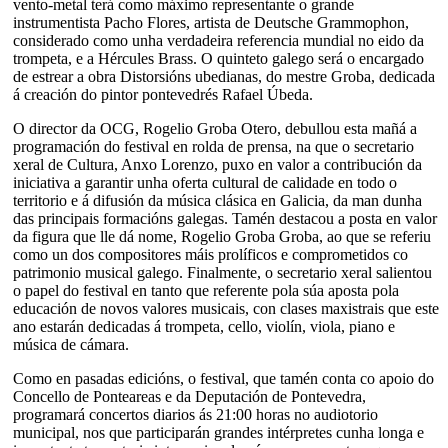
vento-metal terá como máximo representante o grande
instrumentista Pacho Flores, artista de Deutsche Grammophon,
considerado como unha verdadeira referencia mundial no eido da
trompeta, e a Hércules Brass. O quinteto galego será o encargado
de estrear a obra Distorsións ubedianas, do mestre Groba, dedicada
á creación do pintor pontevedrés Rafael Úbeda.
O director da OCG, Rogelio Groba Otero, debullou esta mañá a
programación do festival en rolda de prensa, na que o secretario
xeral de Cultura, Anxo Lorenzo, puxo en valor a contribución da
iniciativa a garantir unha oferta cultural de calidade en todo o
territorio e á difusión da música clásica en Galicia, da man dunha
das principais formacións galegas. Tamén destacou a posta en valor
da figura que lle dá nome, Rogelio Groba Groba, ao que se referiu
como un dos compositores máis prolíficos e comprometidos co
patrimonio musical galego. Finalmente, o secretario xeral salientou
o papel do festival en tanto que referente pola súa aposta pola
educación de novos valores musicais, con clases maxistrais que este
ano estarán dedicadas á trompeta, cello, violín, viola, piano e
música de cámara.
Como en pasadas edicións, o festival, que tamén conta co apoio do
Concello de Ponteareas e da Deputación de Pontevedra,
programará concertos diarios ás 21:00 horas no audiotorio
municipal, nos que participarán grandes intérpretes cunha longa e