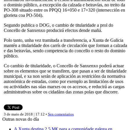
o dominio público, a excepción da calzada e beiravías, no treito da
PO-308 situado entre os PPQQ 16+050 e 17+320 (intersección en
glorieta coa PO-504).
Segundo publica o DOG, o cambio de titularidade a prol do
Concello de Sanxenxo producirá efectos dende mañá.
Polo tanto, unha vez tramitada a transferencia, a Xunta de Galicia
mantén a titularidade dos carrís de circulación que forman a calzada
e das beiravías, sendo competencia do concello o resto do dominio
público.
Co cambio de titularidade, o Concello de Sanxenxo poderá actuar
sobre os elementos que se transfiren, que pasan a ser de titularidade
municipal, e xa non serán de aplicación as restricións da normativa
autonómica de estradas, como por exemplo as limitacións de usos
ou actividades nas súas marxes ou os accesos, e reducirá as cargas
administrativas sobre os cidadáns das zonas polas que discorre.
3 de maio de 2018 | 17:12 •
Sen comentarios
Outras novas do día
A Xunta destina 2,5 M€ para a comunidade galega en