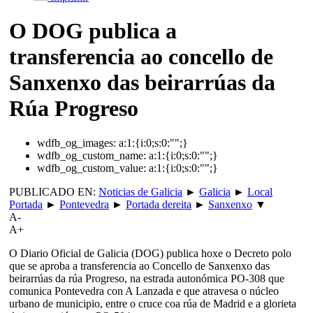
O DOG publica a
transferencia ao concello de
Sanxenxo das beirarrúas da
Rúa Progreso
wdfb_og_images:
a:1:{i:0;s:0:"";}
wdfb_og_custom_name:
a:1:{i:0;s:0:"";}
wdfb_og_custom_value:
a:1:{i:0;s:0:"";}
PUBLICADO EN:
Noticias de Galicia
►
Galicia
►
Local
Portada
►
Pontevedra
►
Portada dereita
►
Sanxenxo
▼
A-
A+
O Diario Oficial de Galicia (DOG) publica hoxe o Decreto polo
que se aproba a transferencia ao Concello de Sanxenxo das
beirarrúas da rúa Progreso, na estrada autonómica PO-308 que
comunica Pontevedra con A Lanzada e que atravesa o núcleo
urbano de municipio, entre o cruce coa rúa de Madrid e a glorieta