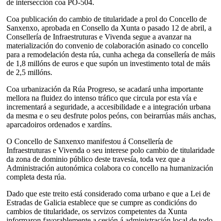
de intersección coa PO-504.
Coa publicación do cambio de titularidade a prol do Concello de
Sanxenxo, aprobada en Consello da Xunta o pasado 12 de abril, a
Consellería de Infraestruturas e Vivenda segue a avanzar na
materialización do convenio de colaboración asinado co concello
para a remodelación desta rúa, cunha achega da consellería de máis
de 1,8 millóns de euros e que supón un investimento total de máis
de 2,5 millóns.
Coa urbanización da Rúa Progreso, se acadará unha importante
mellora na fluidez do intenso tráfico que circula por esta vía e
incrementará a seguridade, a accesibilidade e a integración urbana
da mesma e o seu desfrute polos peóns, con beirarrúas máis anchas,
aparcadoiros ordenados e xardíns.
O Concello de Sanxenxo manifestou á Consellería de
Infraestruturas e Vivenda o seu interese polo cambio de titularidade
da zona de dominio público deste travesía, toda vez que a
Administración autonómica colabora co concello na humanización
completa desta rúa.
Dado que este treito está considerado coma urbano e que a Lei de
Estradas de Galicia establece que se cumpre as condicións do
cambios de titularidade, os servizos competentes da Xunta
informaron favorablemente a cesión á administración local de todo