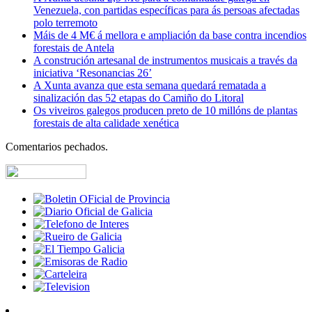
Venezuela, con partidas específicas para ás persoas afectadas
polo terremoto
Máis de 4 M€ á mellora e ampliación da base contra incendios
forestais de Antela
A construción artesanal de instrumentos musicais a través da
iniciativa ‘Resonancias 26’
A Xunta avanza que esta semana quedará rematada a
sinalización das 52 etapas do Camiño do Litoral
Os viveiros galegos producen preto de 10 millóns de plantas
forestais de alta calidade xenética
Comentarios pechados.