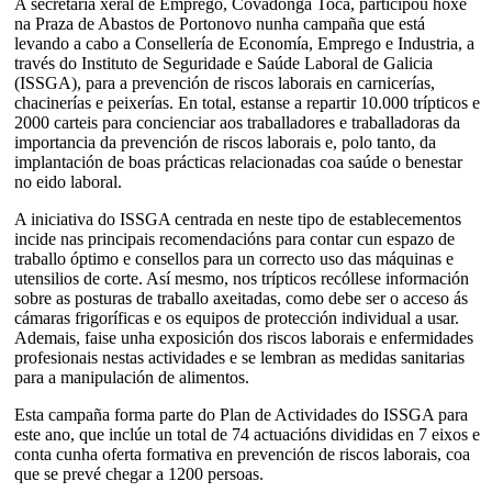
A secretaria xeral de Emprego, Covadonga Toca, participou hoxe
na Praza de Abastos de Portonovo nunha campaña que está
levando a cabo a Consellería de Economía, Emprego e Industria, a
través do Instituto de Seguridade e Saúde Laboral de Galicia
(ISSGA), para a prevención de riscos laborais en carnicerías,
chacinerías e peixerías. En total, estanse a repartir 10.000 trípticos e
2000 carteis para concienciar aos traballadores e traballadoras da
importancia da prevención de riscos laborais e, polo tanto, da
implantación de boas prácticas relacionadas coa saúde o benestar
no eido laboral.
A iniciativa do ISSGA centrada en neste tipo de establecementos
incide nas principais recomendacións para contar cun espazo de
traballo óptimo e consellos para un correcto uso das máquinas e
utensilios de corte. Así mesmo, nos trípticos recóllese información
sobre as posturas de traballo axeitadas, como debe ser o acceso ás
cámaras frigoríficas e os equipos de protección individual a usar.
Ademais, faise unha exposición dos riscos laborais e enfermidades
profesionais nestas actividades e se lembran as medidas sanitarias
para a manipulación de alimentos.
Esta campaña forma parte do Plan de Actividades do ISSGA para
este ano, que inclúe un total de 74 actuacións divididas en 7 eixos e
conta cunha oferta formativa en prevención de riscos laborais, coa
que se prevé chegar a 1200 persoas.