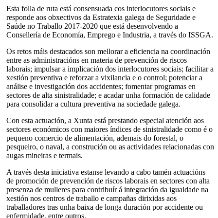
Esta folla de ruta está consensuada cos interlocutores sociais e
responde aos obxectivos da Estratexia galega de Seguridade e
Saúde no Traballo 2017-2020 que está desenvolvendo a
Consellería de Economía, Emprego e Industria, a través do ISSGA.
Os retos máis destacados son mellorar a eficiencia na coordinación
entre as administracións en materia de prevención de riscos
laborais; impulsar a implicación dos interlocutores sociais; facilitar a
xestión preventiva e reforzar a vixilancia e o control; potenciar a
análise e investigación dos accidentes; fomentar programas en
sectores de alta sinistralidade; e acadar unha formación de calidade
para consolidar a cultura preventiva na sociedade galega.
Con esta actuación, a Xunta está prestando especial atención aos
sectores económicos con maiores índices de sinistralidade como é o
pequeno comercio de alimentación, ademais do forestal, o
pesqueiro, o naval, a construción ou as actividades relacionadas con
augas mineiras e termais.
A través desta iniciativa estanse levando a cabo tamén actuacións
de promoción de prevención de riscos laborais en sectores con alta
presenza de mulleres para contribuír á integración da igualdade na
xestión nos centros de traballo e campañas dirixidas aos
traballadores tras unha baixa de longa duración por accidente ou
enfermidade, entre outros.