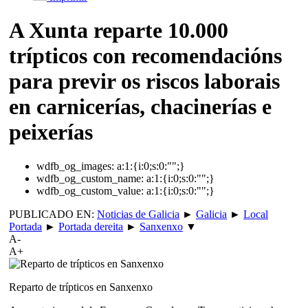
A Xunta reparte 10.000
trípticos con recomendacións
para previr os riscos laborais
en carnicerías, chacinerías e
peixerías
wdfb_og_images:
a:1:{i:0;s:0:"";}
wdfb_og_custom_name:
a:1:{i:0;s:0:"";}
wdfb_og_custom_value:
a:1:{i:0;s:0:"";}
PUBLICADO EN:
Noticias de Galicia
►
Galicia
►
Local
Portada
►
Portada dereita
►
Sanxenxo
▼
A-
A+
Reparto de trípticos en Sanxenxo