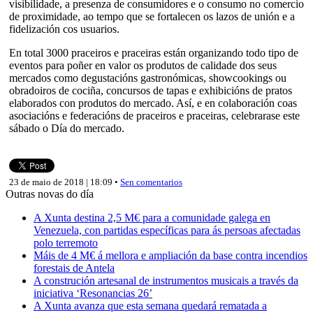
visibilidade, a presenza de consumidores e o consumo no comercio
de proximidade, ao tempo que se fortalecen os lazos de unión e a
fidelización cos usuarios.
En total 3000 praceiros e praceiras están organizando todo tipo de
eventos para poñer en valor os produtos de calidade dos seus
mercados como degustacións gastronómicas, showcookings ou
obradoiros de cociña, concursos de tapas e exhibicións de pratos
elaborados con produtos do mercado. Así, e en colaboración coas
asociacións e federacións de praceiros e praceiras, celebrarase este
sábado o Día do mercado.
23 de maio de 2018 | 18:09 •
Sen comentarios
Outras novas do día
A Xunta destina 2,5 M€ para a comunidade galega en
Venezuela, con partidas específicas para ás persoas afectadas
polo terremoto
Máis de 4 M€ á mellora e ampliación da base contra incendios
forestais de Antela
A construción artesanal de instrumentos musicais a través da
iniciativa ‘Resonancias 26’
A Xunta avanza que esta semana quedará rematada a