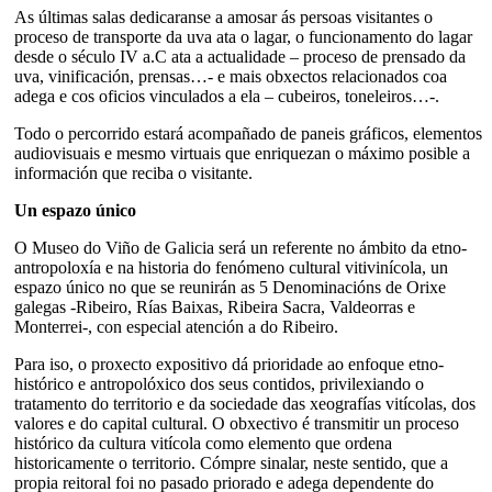
As últimas salas dedicaranse a amosar ás persoas visitantes o
proceso de transporte da uva ata o lagar, o funcionamento do lagar
desde o século IV a.C ata a actualidade – proceso de prensado da
uva, vinificación, prensas…- e mais obxectos relacionados coa
adega e cos oficios vinculados a ela – cubeiros, toneleiros…-.
Todo o percorrido estará acompañado de paneis gráficos, elementos
audiovisuais e mesmo virtuais que enriquezan o máximo posible a
información que reciba o visitante.
Un espazo único
O Museo do Viño de Galicia será un referente no ámbito da etno-
antropoloxía e na historia do fenómeno cultural vitivinícola, un
espazo único no que se reunirán as 5 Denominacións de Orixe
galegas -Ribeiro, Rías Baixas, Ribeira Sacra, Valdeorras e
Monterrei-, con especial atención a do Ribeiro.
Para iso, o proxecto expositivo dá prioridade ao enfoque etno-
histórico e antropolóxico dos seus contidos, privilexiando o
tratamento do territorio e da sociedade das xeografías vitícolas, dos
valores e do capital cultural. O obxectivo é transmitir un proceso
histórico da cultura vitícola como elemento que ordena
historicamente o territorio. Cómpre sinalar, neste sentido, que a
propia reitoral foi no pasado priorado e adega dependente do