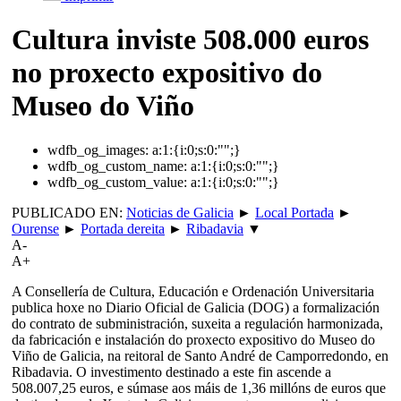
Cultura inviste 508.000 euros
no proxecto expositivo do
Museo do Viño
wdfb_og_images:
a:1:{i:0;s:0:"";}
wdfb_og_custom_name:
a:1:{i:0;s:0:"";}
wdfb_og_custom_value:
a:1:{i:0;s:0:"";}
PUBLICADO EN:
Noticias de Galicia
►
Local Portada
►
Ourense
►
Portada dereita
►
Ribadavia
▼
A-
A+
A Consellería de Cultura, Educación e Ordenación Universitaria
publica hoxe no Diario Oficial de Galicia (DOG) a formalización
do contrato de subministración, suxeita a regulación harmonizada,
da fabricación e instalación do proxecto expositivo do Museo do
Viño de Galicia, na reitoral de Santo André de Camporredondo, en
Ribadavia. O investimento destinado a este fin ascende a
508.007,25 euros, e súmase aos máis de 1,36 millóns de euros que