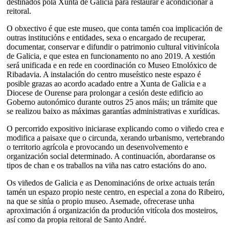
destinados pola Xunta de Galicia para restaurar e acondicionar a
reitoral.
O obxectivo é que este museo, que conta tamén coa implicación de
outras institucións e entidades, sexa o encargado de recuperar,
documentar, conservar e difundir o patrimonio cultural vitivinícola
de Galicia, e que estea en funcionamento no ano 2019. A xestión
será unificada e en rede en coordinación co Museo Etnolóxico de
Ribadavia. A instalación do centro museístico neste espazo é
posible grazas ao acordo acadado entre a Xunta de Galicia e a
Diocese de Ourense para prolongar a cesión deste edificio ao
Goberno autonómico durante outros 25 anos máis; un trámite que
se realizou baixo as máximas garantías administrativas e xurídicas.
O percorrido expositivo iniciarase explicando como o viñedo crea e
modifica a paisaxe que o circunda, xerando urbanismo, vertebrando
o territorio agrícola e provocando un desenvolvemento e
organización social determinado. A continuación, abordaranse os
tipos de chan e os traballos na viña nas catro estacións do ano.
Os viñedos de Galicia e as Denominacións de orixe actuais terán
tamén un espazo propio neste centro, en especial a zona do Ribeiro,
na que se sitúa o propio museo. Asemade, ofrecerase unha
aproximación á organización da produción vitícola dos mosteiros,
así como da propia reitoral de Santo André.