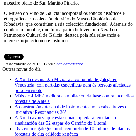
mosteiro bieito de San Martiño Pinario.
O Museo do Viño de Galicia incorporará os fondos históricos e
etnográficos e a colección do viño do Museo Etnolóxico de
Ribadavia, que constitúen a súa colección fundacional. Ademais do
contido, o inmoble, que forma parte do Inventario Xeral do
Patrimonio Cultural de Galicia, destaca pola súa relevancia e
interese arquitectónico e histórico.
15 de xaneiro de 2018 | 17:20 •
Sen comentarios
Outras novas do día
A Xunta destina 2,5 M€ para a comunidade galega en
Venezuela, con partidas específicas para ás persoas afectadas
polo terremoto
Máis de 4 M€ á mellora e ampliación da base contra incendios
forestais de Antela
A construción artesanal de instrumentos musicais a través da
iniciativa ‘Resonancias 26’
A Xunta avanza que esta semana quedará rematada a
sinalización das 52 etapas do Camiño do Litoral
Os viveiros galegos producen preto de 10 millóns de plantas
forestais de alta calidade xenética