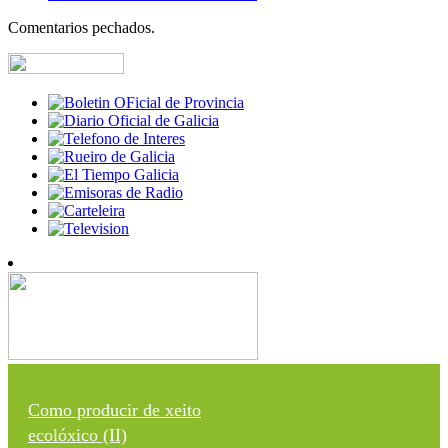
Comentarios pechados.
Como producir de xeito
ecolóxico (II)