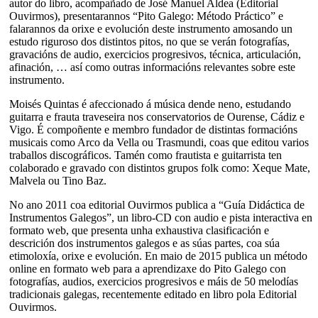
autor do libro, acompañado de José Manuel Aldea (Editorial
Ouvirmos), presentarannos “Pito Galego: Método Práctico” e
falarannos da orixe e evolución deste instrumento amosando un
estudo riguroso dos distintos pitos, no que se verán fotografías,
gravacións de audio, exercicios progresivos, técnica, articulación,
afinación, … así como outras informacións relevantes sobre este
instrumento.
Moisés Quintas é afeccionado á música dende neno, estudando
guitarra e frauta traveseira nos conservatorios de Ourense, Cádiz e
Vigo. É compoñente e membro fundador de distintas formacións
musicais como Arco da Vella ou Trasmundi, coas que editou varios
traballos discográficos. Tamén como frautista e guitarrista ten
colaborado e gravado con distintos grupos folk como: Xeque Mate,
Malvela ou Tino Baz.
No ano 2011 coa editorial Ouvirmos publica a “Guía Didáctica de
Instrumentos Galegos”, un libro-CD con audio e pista interactiva en
formato web, que presenta unha exhaustiva clasificación e
descrición dos instrumentos galegos e as súas partes, coa súa
etimoloxía, orixe e evolución. En maio de 2015 publica un método
online en formato web para a aprendizaxe do Pito Galego con
fotografías, audios, exercicios progresivos e máis de 50 melodías
tradicionais galegas, recentemente editado en libro pola Editorial
Ouvirmos.