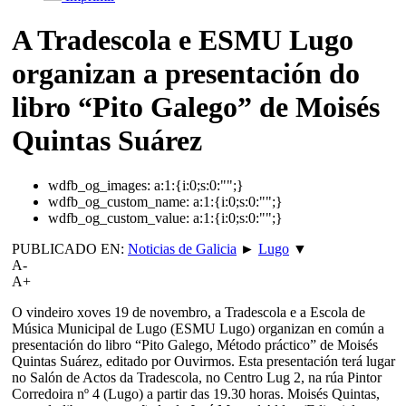
A Tradescola e ESMU Lugo
organizan a presentación do
libro “Pito Galego” de Moisés
Quintas Suárez
wdfb_og_images:
a:1:{i:0;s:0:"";}
wdfb_og_custom_name:
a:1:{i:0;s:0:"";}
wdfb_og_custom_value:
a:1:{i:0;s:0:"";}
PUBLICADO EN:
Noticias de Galicia
►
Lugo
▼
A-
A+
O vindeiro xoves 19 de novembro, a Tradescola e a Escola de
Música Municipal de Lugo (ESMU Lugo) organizan en común a
presentación do libro “Pito Galego, Método práctico” de Moisés
Quintas Suárez, editado por Ouvirmos. Esta presentación terá lugar
no Salón de Actos da Tradescola, no Centro Lug 2, na rúa Pintor
Corredoira nº 4 (Lugo) a partir das 19.30 horas. Moisés Quintas,