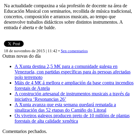
Na actualidade compaxina a súa profesión de docente na área de
Educación Musical con seminarios, recollida de música tradicional,
concertos, composición e arranxos musicais, ao tempo que
desenvolve traballos didácticos sobre distintos instrumentos. A
entrada é aberta e de balde.
18 de novembro de 2015 | 11:42 •
Sen comentarios
Outras novas do día
A Xunta destina 2,5 M€ para a comunidade galega en
Venezuela, con partidas específicas para ás persoas afectadas
polo terremoto
Máis de 4 M€ á mellora e ampliación da base contra incendios
forestais de Antela
A construción artesanal de instrumentos musicais a través da
iniciativa ‘Resonancias 26’
A Xunta avanza que esta semana quedará rematada a
sinalización das 52 etapas do Camiño do Litoral
Os viveiros galegos producen preto de 10 millóns de plantas
forestais de alta calidade xenética
Comentarios pechados.