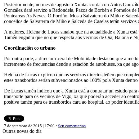
Posteriormente, no mes de agosto a Xunta acorda con Autos González
González dará servizo a Redondela, Pazos de Borbén e Fornelos de 
Ponteareas As Neves, O Porriño, Mos a Salvaterra do Miño e Salceda
concellos de Salvaterra de Miño e Salceda de Caselas terán servizos 
A maiores, Helena de Lucas sinalou que na actualidade a Xunta est
Tamén engadiu que no que respecta aos veciños de Oia, Baiona e Nig
Coordinación co urbano
Por outra parte, a directora xeral de Mobilidade destacou que a mell
incremento de frecuencias dende a estación de autobuses, xa que agor
Helena de Lucas explicou que os servizos directos teñen que complem
estes transbordos serían subvencionados ao 100% pola Xunta dentro 
De Lucas tamén indicou que a Xunta está a contratar un estudo para a
transporte para os veciños de Vigo, xa que poderán acceder ao centro
positiva tamén para os transbordos cara ao hospital, ao poder ident
7 de setembro de 2015 | 17:00 •
Sen comentarios
Outras novas do día