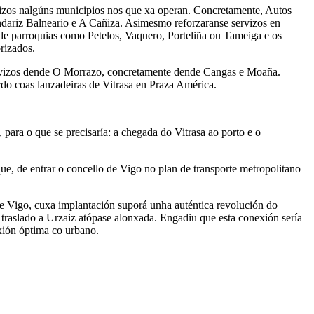
vizos nalgúns municipios nos que xa operan. Concretamente, Autos
dariz Balneario e A Cañiza. Asimesmo reforzaranse servizos en
de parroquias como Petelos, Vaquero, Porteliña ou Tameiga e os
rizados.
servizos dende O Morrazo, concretamente dende Cangas e Moaña.
do coas lanzadeiras de Vitrasa en Praza América.
para o que se precisaría: a chegada do Vitrasa ao porto e o
ue, de entrar o concello de Vigo no plan de transporte metropolitano
de Vigo, cuxa implantación suporá unha auténtica revolución do
u traslado a Urzaiz atópase alonxada. Engadiu que esta conexión sería
exión óptima co urbano.