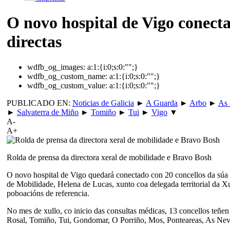
O novo hospital de Vigo conecta
directas
wdfb_og_images:
a:1:{i:0;s:0:"";}
wdfb_og_custom_name:
a:1:{i:0;s:0:"";}
wdfb_og_custom_value:
a:1:{i:0;s:0:"";}
PUBLICADO EN:
Noticias de Galicia
►
A Guarda
►
Arbo
►
As
►
Salvaterra de Miño
►
Tomiño
►
Tui
►
Vigo
▼
A-
A+
Rolda de prensa da directora xeral de mobilidade e Bravo Bosh
O novo hospital de Vigo quedará conectado con 20 concellos da súa ár
de Mobilidade, Helena de Lucas, xunto coa delegada territorial da X
poboacións de referencia.
No mes de xullo, co inicio das consultas médicas, 13 concellos teñe
Rosal, Tomiño, Tui, Gondomar, O Porriño, Mos, Ponteareas, As Neve