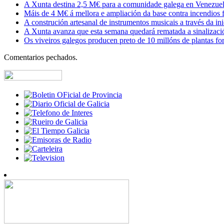
A Xunta destina 2,5 M€ para a comunidade galega en Venezuela,
Máis de 4 M€ á mellora e ampliación da base contra incendios f
A construción artesanal de instrumentos musicais a través da in
A Xunta avanza que esta semana quedará rematada a sinalizaci
Os viveiros galegos producen preto de 10 millóns de plantas fore
Comentarios pechados.