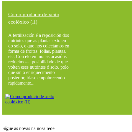
Como producir de xeito
ecolóxico (II)
A fertilización é a reposición dos
nutrintes que as plantas extraen
do solo, e que nos colectamos en
forma de froitas, follas, plantas,
etc. Con elo en moitas ocasións
reducimos a posibilidade de que
volten eses nutrintes ó solo, polo
que sin o enriquecimento
posterior, iriase empobrecendo
rápidamente...
Sígue as novas na nosa rede