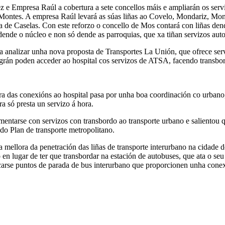
 e Empresa Raúl a cobertura a sete concellos máis e ampliarán os ser
Montes. A empresa Raúl levará as súas liñas ao Covelo, Mondariz, Mon
 de Caselas. Con este reforzo o concello de Mos contará con liñas den
dende o núcleo e non só dende as parroquias, que xa tiñan servizos auto
á a analizar unha nova proposta de Transportes La Unión, que ofrece 
rán poden acceder ao hospital cos servizos de ATSA, facendo transbor
ora das conexións ao hospital pasa por unha boa coordinación co urbano, 
a só presta un servizo á hora.
entarse con servizos con transbordo ao transporte urbano e salientou q
do Plan de transporte metropolitano.
 mellora da penetración das liñas de transporte interurbano na cidade 
 en lugar de ter que transbordar na estación de autobuses, que ata o se
ificarse puntos de parada de bus interurbano que proporcionen unha con