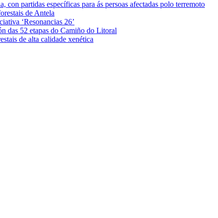
 con partidas específicas para ás persoas afectadas polo terremoto
orestais de Antela
iciativa ‘Resonancias 26’
ón das 52 etapas do Camiño do Litoral
stais de alta calidade xenética