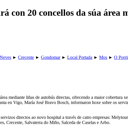
rá con 20 concellos da súa área 
 Neves
►
Crecente
►
Gondomar
►
Local Portada
►
Mos
►
O Porri
ea mediante liñas de autobús directas, ofrecendo a maior cobertura xeog
unta en Vigo, María José Bravo Bosch, informaron hoxe sobre os serviz
n servizos directos ao novo hospital a través de catro empresas: Melyt
s, Crecente, Salvaterra do Miño, Salceda de Caselas e Arbo.