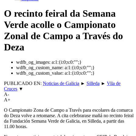
O recinto feiral da Semana
Verde acolle o Campionato
Zonal de Campo a Través do
Deza
wdfb_og_images:
a:1:{i:0;s:0:"";}
wdfb_og_custom_name:
a:1:{i:0;s:0:"";}
wdfb_og_custom_value:
a:1:{i:0;s:0:"";}
PUBLICADO EN:
Noticias de Galicia
►
Silleda
►
Vila de
Cruces
▼
A-
A+
O Campionato Zona de Campo a Través para escolares da comarca
do Deza volve a retomarse. A cita celebrarase mañá no recinto feiral
da Fundación Semana Verde de Galicia, en Silleda, a partir das
11.00 horas.