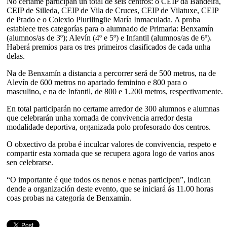
No certame participan un total de seis centros: o CEIP da Bandeira,
CEIP de Silleda, CEIP de Vila de Cruces, CEIP de Vilatuxe, CEIP
de Prado e o Colexio Plurilingüe María Inmaculada. A proba
establece tres categorías para o alumnado de Primaria: Benxamín
(alumnos/as de 3º); Alevín (4º e 5º) e Infantil (alumnos/as de 6º).
Haberá premios para os tres primeiros clasificados de cada unha
delas.
Na de Benxamín a distancia a percorrer será de 500 metros, na de
Alevín de 600 metros no apartado feminino e 800 para o
masculino, e na de Infantil, de 800 e 1.200 metros, respectivamente.
En total participarán no certame arredor de 300 alumnos e alumnas
que celebrarán unha xornada de convivencia arredor desta
modalidade deportiva, organizada polo profesorado dos centros.
O obxectivo da proba é inculcar valores de convivencia, respeto e
compartir esta xornada que se recupera agora logo de varios anos
sen celebrarse.
“O importante é que todos os nenos e nenas participen”, indican
dende a organización deste evento, que se iniciará ás 11.00 horas
coas probas na categoría de Benxamín.