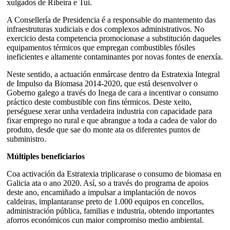
xulgados de Ribeira e Tui.
A Consellería de Presidencia é a responsable do mantemento das
infraestruturas xudiciais e dos complexos administrativos. No
exercicio desta competencia promocionase a substitución daqueles
equipamentos térmicos que empregan combustibles fósiles
ineficientes e altamente contaminantes por novas fontes de enerxía.
Neste sentido, a actuación enmárcase dentro da Estratexia Integral
de Impulso da Biomasa 2014-2020, que está desenvolver o
Goberno galego a través do Inega de cara a incentivar o consumo
práctico deste combustible con fins térmicos. Deste xeito,
perséguese xerar unha verdadeira industria con capacidade para
fixar emprego no rural e que abrangue a toda a cadea de valor do
produto, desde que sae do monte ata os diferentes puntos de
subministro.
Múltiples beneficiarios
Coa activación da Estratexia triplicarase o consumo de biomasa en
Galicia ata o ano 2020. Así, so a través do programa de apoios
deste ano, encamiñado a impulsar a implantación de novos
caldeiras, implantaranse preto de 1.000 equipos en concellos,
administración pública, familias e industria, obtendo importantes
aforros económicos cun maior compromiso medio ambiental.