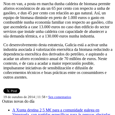
Non en van, a posta en marcha dunha caldeira de biomasa permite
aforros económicos de ata un 65 por cento con respecto a unha de
gasóleo, e dun 45 por cento con relación ao gas natural. Así, un
equipo de biomasa diminúe en preto de 1.000 euros o gasto en
combustible nunha economía familiar con respecto ao gasóleo, cifra
que ascendería a case 13.000 euros no caso dun edificio do sector
servizos que instale unha caldeira con capacidade de abastecer a
súa demanda térmica, e a 130.000 euros nunha industria.
Co desenvolvemento desta estratexia, Galicia está a activar unha
industria asociada á valorización enerxética da biomasa reducindo a
dependencia enerxética dos derivados do petróleo, e aspirando a
acadar un aforro económico anual de 70 millóns de euros. Neste
contexto, e de cara a acadar a maior repercusión posible,
impulsaranse iniciativas de sensibilización e difusión de
coñecementos técnicos e boas prácticas entre os consumidores e
outros axentes.
19 de outubro de 2014 | 11:58 •
Sen comentarios
Outras novas do día
A Xunta destina 2,5 M€ para a comunidade galega en
Venezuela, con partidas específicas para ás persoas afectadas