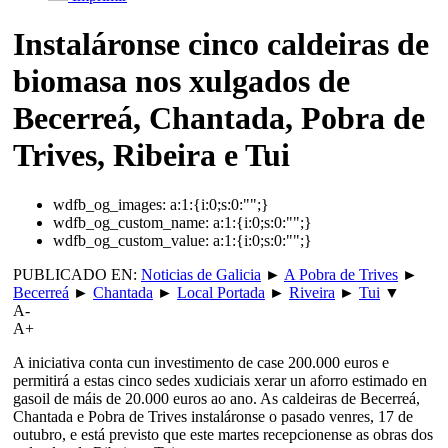
Instaláronse cinco caldeiras de
biomasa nos xulgados de
Becerreá, Chantada, Pobra de
Trives, Ribeira e Tui
wdfb_og_images:
a:1:{i:0;s:0:"";}
wdfb_og_custom_name:
a:1:{i:0;s:0:"";}
wdfb_og_custom_value:
a:1:{i:0;s:0:"";}
PUBLICADO EN:
Noticias de Galicia
►
A Pobra de Trives
►
Becerreá
►
Chantada
►
Local Portada
►
Riveira
►
Tui
▼
A-
A+
A iniciativa conta cun investimento de case 200.000 euros e
permitirá a estas cinco sedes xudiciais xerar un aforro estimado en
gasoil de máis de 20.000 euros ao ano. As caldeiras de Becerreá,
Chantada e Pobra de Trives instaláronse o pasado venres, 17 de
outubro, e está previsto que este martes recepcionense as obras dos