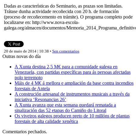
Dadas as características do Seminario, as prazas son limitadas.
Trátase dunha actividade recoñecida con 20 h. de formación
(proceso de recoñecemento en trámite). O programa completo pode
localizarse en: http://www.nova-escola-
galega.org/almacen/documentos/Memoria_2014_Programa_definitiv
20 de maio de 2014 | 10:38 •
Sen comentarios
Outras novas do día
A Xunta destina 2,5 M€ para a comunidade galega en
Venezuela, con partidas específicas para ás persoas afectadas
polo terremoto
Máis de 4 M€ á mellora e ampliación da base contra incendios
forestais de Antela
A construción artesanal de instrumentos musicais a través da
iniciativa ‘Resonancias 26’
A Xunta avanza que esta semana quedará rematada a
sinalización das 52 etapas do Camiño do Litoral
Os viveiros galegos producen preto de 10 millóns de plantas
forestais de alta calidade xenética
Comentarios pechados.