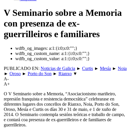
V Seminario sobre a Memoria
con presenza de ex-
guerrilleiros e familiares
wdfb_og_images:
a:1:{i:0;s:0:"";}
wdfb_og_custom_name:
a:1:{i:0;s:0:"";}
wdfb_og_custom_value:
a:1:{i:0;s:0:"";}
PUBLICADO EN:
Noticias de Galicia
►
Curtis
►
Mesía
►
Noia
►
Oroso
►
Porto do Son
►
Rianxo
▼
A-
A+
O V Seminario sobre a Memoria, “Asociacionismo mariñeiro,
represión franquista e resistencia democrática” celebrarase en
diferentes lugares dos concellos de Rianxo, Noia, Porto do Son,
Oroso, Mesía e Curtis os días 30 e 31 de maio, e 1 de xuño de
2014. O Seminario contempla sesións teóricas e traballo de campo,
e contará coa presenza de ex-guerrilleiros e de familiares de
guerrilleiros.