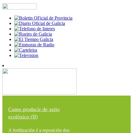
Como producir de xeito
ecolóxico (II)
A fertilización é a reposición dos