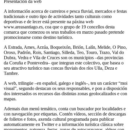
Presentación da web
A información acerca de carreiros e pesca fluvial, mercados e festas
tradicionais e outro tipo de actividades tanto culturais como
deportivas e de lecer está presente na páxina web
www.areasantiago.es, coa que o grupo de 19 concellos desta
comarca que comezou os seus traballos en marzo pasado pretende
promocionarse como destino turístico.
A Estrada, Ames, Arzúa, Boqueixón, Brión, Lalín, Melide, O Pino,
Oroso, Padrón, Rois, Santiago, Silleda, Teo, Touro, Trazo, Val do
Dubra, Vedra e Vila de Cruces son os municipios –das provincias
da Coruña e Pontevedra– que integran este colectivo, que basea o
seu atractivo turístico nas concas fluviais dos ríos Ulla, Deza e
Tambre.
A web, trilingüe –en español, galego e inglés–, ten un carácter “moi
visual”, segundo destacan os seus responsables, e pon a disposición
dos interesados os recursos das distintas zonas geolocalizados e con
mapas.
Ademais dun menú temático, conta cun buscador por localidades e
con navegación por etiquetas. Contén vídeos, sección de descargas
de folletos e fotos, axenda cultural programada para publicar
automaticamente en Twitter e a información turística clásica sobre
monumentos, natureza, festas, zonas de autocaravanas, aldeas con