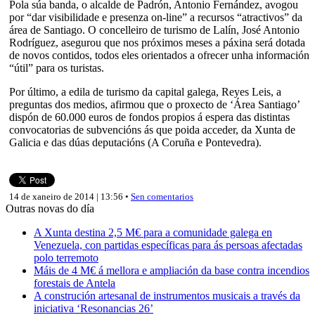
Pola súa banda, o alcalde de Padrón, Antonio Fernández, avogou
por “dar visibilidade e presenza on-line” a recursos “atractivos” da
área de Santiago. O concelleiro de turismo de Lalín, José Antonio
Rodríguez, asegurou que nos próximos meses a páxina será dotada
de novos contidos, todos eles orientados a ofrecer unha información
“útil” para os turistas.
Por último, a edila de turismo da capital galega, Reyes Leis, a
preguntas dos medios, afirmou que o proxecto de ‘Área Santiago’
dispón de 60.000 euros de fondos propios á espera das distintas
convocatorias de subvencións ás que poida acceder, da Xunta de
Galicia e das dúas deputacións (A Coruña e Pontevedra).
14 de xaneiro de 2014 | 13:56 •
Sen comentarios
Outras novas do día
A Xunta destina 2,5 M€ para a comunidade galega en
Venezuela, con partidas específicas para ás persoas afectadas
polo terremoto
Máis de 4 M€ á mellora e ampliación da base contra incendios
forestais de Antela
A construción artesanal de instrumentos musicais a través da
iniciativa ‘Resonancias 26’