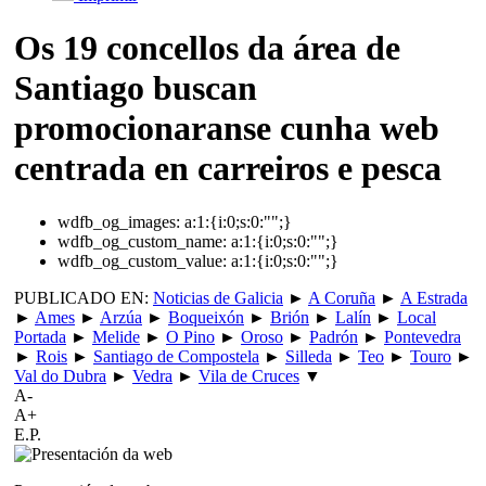
Os 19 concellos da área de
Santiago buscan
promocionaranse cunha web
centrada en carreiros e pesca
wdfb_og_images:
a:1:{i:0;s:0:"";}
wdfb_og_custom_name:
a:1:{i:0;s:0:"";}
wdfb_og_custom_value:
a:1:{i:0;s:0:"";}
PUBLICADO EN:
Noticias de Galicia
►
A Coruña
►
A Estrada
►
Ames
►
Arzúa
►
Boqueixón
►
Brión
►
Lalín
►
Local
Portada
►
Melide
►
O Pino
►
Oroso
►
Padrón
►
Pontevedra
►
Rois
►
Santiago de Compostela
►
Silleda
►
Teo
►
Touro
►
Val do Dubra
►
Vedra
►
Vila de Cruces
▼
A-
A+
E.P.