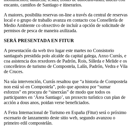
encanto, camiños de Santiago e itinerarios.
A maiores, posibilita reservas on-line a través da central de reservas
local e o grupo de traballo avanza en contacto coa Consellería de
Medio Ambiente co obxectivo de incluír a opción de solicitude de
permisos de pesca de maneira axilizada.
SERÁ PRESENTADA EN FITUR
A presentación da web tivo lugar este martes no Consistorio
santiagués presidida polo alcalde da capital galega, Anxo Currás, e
coa asistencia dos rexedores de Padrón, Rois, Silleda e Melide e os
concelleiros de turismo de Compostela, Lalín, Padrón, Vedra e Vila
de Cruces.
Na súa intervención, Currás resaltou que “a historia de Compostela
non está só en Compostela”, polo que apostou por “sumar
esforzos” en procura de “sinerxías” de modo que todos os
participantes en ‘Área Santiago’, un proxecto turístico cun plan de
acción a dous anos, poidan verse beneficiados.
A Feira Internacional de Turismo en España (Fitur) será o próximo
escenario de lanzamento deste sitio web, segundo avanzou o
primeiro edil compostelán.