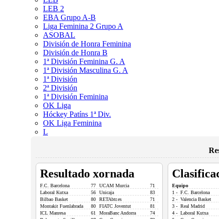
LEB 2
EBA Grupo A-B
Liga Feminina 2 Grupo A
ASOBAL
División de Honra Feminina
División de Honra B
1ª División Feminina G. A
1ª División Masculina G. A
1ª División
2ª División
1ª División Feminina
OK Liga
Hóckey Patíns 1ª Div.
OK Liga Feminina
L
Re
Resultado xornada
Clasifica
F.C. Barcelona
77
UCAM Murcia
71
Equipo
Laboral Kutxa
56
Unicaja
83
1 - F.C. Barcelona
Bilbao Basket
80
RETAbtr.es
71
2 - Valencia Basket
Montakit Fuenlabrada
80
FIATC Joventut
81
3 - Real Madrid
ICL Manresa
61
MoraBanc Andorra
74
4 - Laboral Kutxa