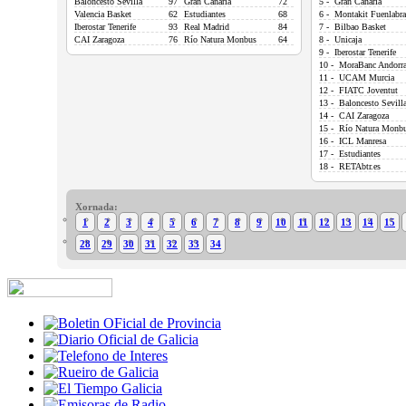
Baloncesto Sevilla
97
Gran Canaria
72
5 - Gran Canaria
Valencia Basket
62
Estudiantes
68
6 - Montakit Fuenlabr
Iberostar Tenerife
93
Real Madrid
84
7 - Bilbao Basket
CAI Zaragoza
76
Río Natura Monbus
64
8 - Unicaja
9 - Iberostar Tenerife
10 - MoraBanc Andorr
11 - UCAM Murcia
12 - FIATC Joventut
13 - Baloncesto Sevill
14 - CAI Zaragoza
15 - Río Natura Monb
16 - ICL Manresa
17 - Estudiantes
18 - RETAbtr.es
Xornada:
1
2
3
4
5
6
7
8
9
10
11
12
13
14
15
28
29
30
31
32
33
34