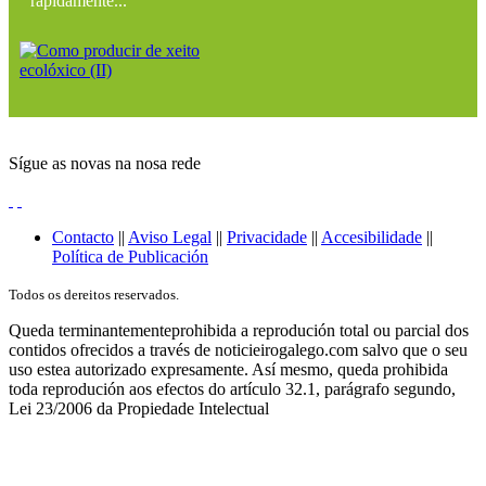
rápidamente...
Sígue as novas na nosa rede
Contacto
||
Aviso Legal
||
Privacidade
||
Accesibilidade
||
Política de Publicación
Todos os dereitos reservados.
Queda terminantementeprohibida a reprodución total ou parcial dos
contidos ofrecidos a través de noticieirogalego.com salvo que o seu
uso estea autorizado expresamente. Así mesmo, queda prohibida
toda reprodución aos efectos do artículo 32.1, parágrafo segundo,
Lei 23/2006 da Propiedade Intelectual