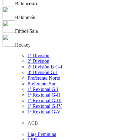
Baloncesto
Balonmán
Fútbol-Sala
Hóckey
1ª División
2ª División
2ª División B G-I
3ª División G-I
Preferente Norte
Preferente Sur
1ª Rexional G-I
1ª Rexional G-II
1ª Rexional G-III
1ª Rexional G-IV
1ª Rexional G-V
ACB
Liga Feminina
LEB