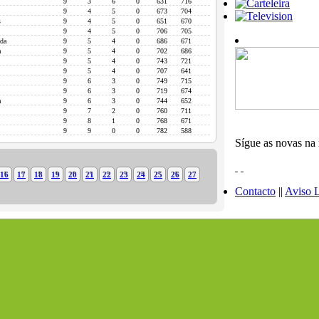
9
3
6
0
631
716
9
4
5
0
673
704
s
9
4
5
0
651
670
9
4
5
0
706
705
ada
9
5
4
0
686
671
a
9
5
4
0
702
686
9
5
4
0
743
721
9
5
4
0
707
641
9
6
3
0
749
715
9
6
3
0
719
674
a
9
6
3
0
744
652
9
7
2
0
760
711
9
8
1
0
768
671
9
9
0
0
782
588
Sígue as novas na 
16
17
18
19
20
21
22
23
24
25
26
27
Contacto
||
Aviso 