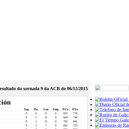
esultado da xornada 9 da ACB do 06/12/2015
ción
Xog
Per
Gan
Emp
P/Co
P/Fa
9
0
9
0
655
776
9
1
8
0
604
746
9
1
8
0
702
841
9
2
7
0
661
755