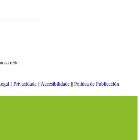
nosa rede
Legal
||
Privacidade
||
Accesibilidade
||
Política de Publicación