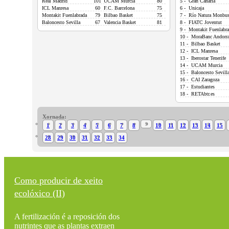
Real Madrid
101
UCAM Murcia
80
5 - Gran Canaria
ICL Manresa
60
F.C. Barcelona
75
6 - Unicaja
Montakit Fuenlabrada
79
Bilbao Basket
75
7 - Río Natura Monbu
Baloncesto Sevilla
67
Valencia Basket
81
8 - FIATC Joventut
9 - Montakit Fuenlabr
10 - MoraBanc Andorr
11 - Bilbao Basket
12 - ICL Manresa
13 - Iberostar Tenerife
14 - UCAM Murcia
15 - Baloncesto Sevill
16 - CAI Zaragoza
17 - Estudiantes
18 - RETAbtr.es
Xornada:
9
1
2
3
4
5
6
7
8
10
11
12
13
14
15
28
29
30
31
32
33
34
Como producir de xeito
ecolóxico (II)
A fertilización é a reposición dos
nutrintes que as plantas extraen