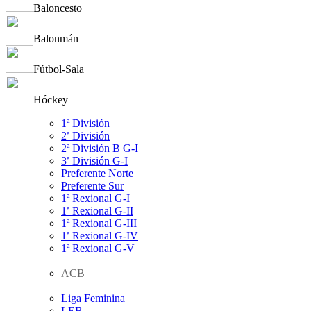
Baloncesto
Balonmán
Fútbol-Sala
Hóckey
1ª División
2ª División
2ª División B G-I
3ª División G-I
Preferente Norte
Preferente Sur
1ª Rexional G-I
1ª Rexional G-II
1ª Rexional G-III
1ª Rexional G-IV
1ª Rexional G-V
ACB
Liga Feminina
LEB