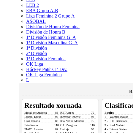
LEB 2
EBA Grupo A-B
Liga Feminina 2 Grupo A
ASOBAL
División de Honra Feminina
División de Honra B
1ª División Feminina G. A
1ª División Masculina G. A
1ª División
2ª División
1ª División Feminina
OK Liga
Hóckey Patíns 1ª Div.
OK Liga Feminina
L
R
Resultado xornada
Clasifica
MoraBanc Andorra
88
RETAbtr.es
70
Equipo
Laboral Kutxa
92
Iberostar Tenerife
98
1 - Valencia Basket
Gran Canaria
88
Río Natura Monbus
75
2 - F.C. Barcelona
Estudiantes
110
CAI Zaragoza
116
3 - Real Madrid
FIATC Joventut
84
Unicaja
90
4 - Laboral Kutxa