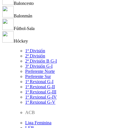
Baloncesto
Balonmán
Fútbol-Sala
Hóckey
1ª División
2ª División
2ª División B G-I
3ª División G-I
Preferente Norte
Preferente Sur
1ª Rexional G-I
1ª Rexional G-II
1ª Rexional G-III
1ª Rexional G-IV
1ª Rexional G-V
ACB
Liga Feminina
LEB