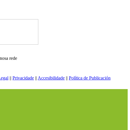
nosa rede
Legal
||
Privacidade
||
Accesibilidade
||
Política de Publicación