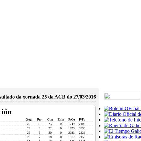
sultado da xornada 25 da ACB do 27/03/2016
ción
Xog
Per
Gan
Emp
P/Co
P/Fa
25
2
23
0
1749
2103
25
3
22
0
1823
2090
25
5
20
0
2023
2323
25
7
18
0
1917
2158