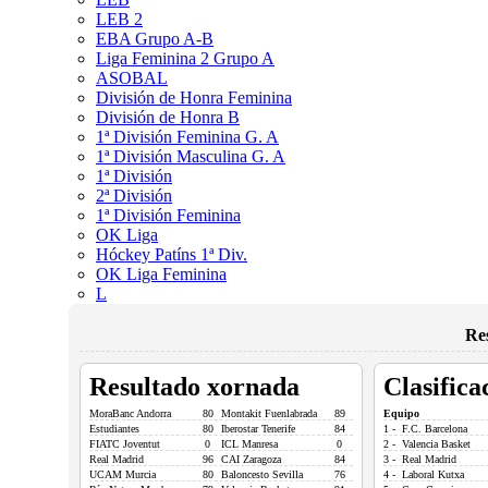
LEB 2
EBA Grupo A-B
Liga Feminina 2 Grupo A
ASOBAL
División de Honra Feminina
División de Honra B
1ª División Feminina G. A
1ª División Masculina G. A
1ª División
2ª División
1ª División Feminina
OK Liga
Hóckey Patíns 1ª Div.
OK Liga Feminina
L
Re
Resultado xornada
Clasifica
MoraBanc Andorra
80
Montakit Fuenlabrada
89
Equipo
Estudiantes
80
Iberostar Tenerife
84
1 - F.C. Barcelona
FIATC Joventut
0
ICL Manresa
0
2 - Valencia Basket
Real Madrid
96
CAI Zaragoza
84
3 - Real Madrid
UCAM Murcia
80
Baloncesto Sevilla
76
4 - Laboral Kutxa