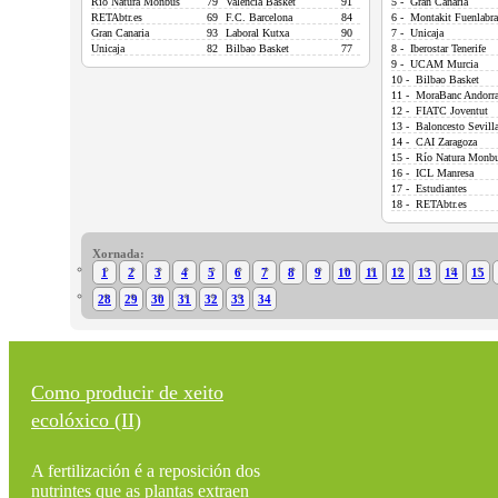
Río Natura Monbus
79
Valencia Basket
91
5 - Gran Canaria
RETAbtr.es
69
F.C. Barcelona
84
6 - Montakit Fuenlabr
Gran Canaria
93
Laboral Kutxa
90
7 - Unicaja
Unicaja
82
Bilbao Basket
77
8 - Iberostar Tenerife
9 - UCAM Murcia
10 - Bilbao Basket
11 - MoraBanc Andorr
12 - FIATC Joventut
13 - Baloncesto Sevill
14 - CAI Zaragoza
15 - Río Natura Monb
16 - ICL Manresa
17 - Estudiantes
18 - RETAbtr.es
Xornada:
1
2
3
4
5
6
7
8
9
10
11
12
13
14
15
28
29
30
31
32
33
34
Como producir de xeito
ecolóxico (II)
A fertilización é a reposición dos
nutrintes que as plantas extraen