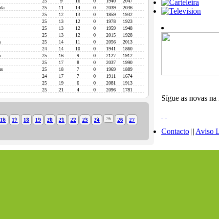
25
9
16
0
1940
2047
ada
25
11
14
0
2039
2036
25
12
13
0
1859
1932
25
13
12
0
1978
1923
25
13
12
0
1959
1948
25
13
12
0
2015
1928
a
25
14
11
0
2056
2013
24
14
10
0
1941
1860
a
25
16
9
0
2127
1912
25
17
8
0
2037
1990
us
25
18
7
0
1969
1889
24
17
7
0
1911
1674
25
19
6
0
2081
1913
25
21
4
0
2096
1781
Sígue as novas na 
25
16
17
18
19
20
21
22
23
24
26
27
Contacto
||
Aviso 